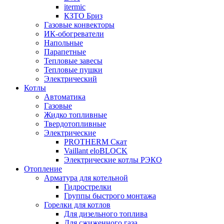
itermic
КЗТО Бриз
Газовые конвекторы
ИК-обогреватели
Напольные
Парапетные
Тепловые завесы
Тепловые пушки
Электрический
Котлы
Автоматика
Газовые
Жидко топливные
Твердотопливные
Электрические
PROTHERM Скат
Vaillant eloBLOCK
Электрические котлы РЭКО
Отопление
Арматура для котельной
Гидрострелки
Группы быстрого монтажа
Горелки для котлов
Для дизельного топлива
Для сжиженного газа