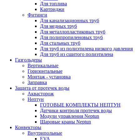
Для топлива
Картриджи
Фитинги
Для канализационных труб
Для медных труб
Для металлопластиковых труб
Для полипропиленовых труб
Для стальных труб
Для труб из полиэтилена низкого давления
Для труб из сшитого полиэтилена
Газгольдеры
Вертикальные
Горизонтальные
Монтаж - установка
Заправка
Защита от протечек воды
Аквасторож
Нептун
ГОТОВЫЕ КОМПЛЕКТЫ НЕПТУН
Датчики контроля протечек воды
Модули управления Neptun
Шаровые краны Neptun
Конвекторы
Внутрипольные
EVA