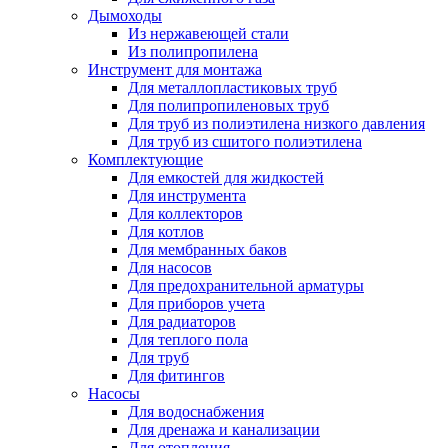
Дымоходы
Из нержавеющей стали
Из полипропилена
Инструмент для монтажа
Для металлопластиковых труб
Для полипропиленовых труб
Для труб из полиэтилена низкого давления
Для труб из сшитого полиэтилена
Комплектующие
Для емкостей для жидкостей
Для инструмента
Для коллекторов
Для котлов
Для мембранных баков
Для насосов
Для предохранительной арматуры
Для приборов учета
Для радиаторов
Для теплого пола
Для труб
Для фитингов
Насосы
Для водоснабжения
Для дренажа и канализации
Для отопления