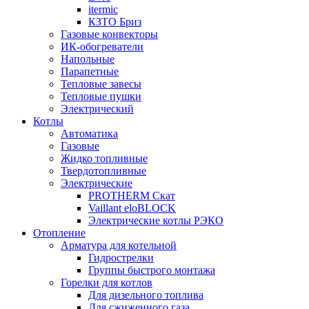
itermic
КЗТО Бриз
Газовые конвекторы
ИК-обогреватели
Напольные
Парапетные
Тепловые завесы
Тепловые пушки
Электрический
Котлы
Автоматика
Газовые
Жидко топливные
Твердотопливные
Электрические
PROTHERM Скат
Vaillant eloBLOCK
Электрические котлы РЭКО
Отопление
Арматура для котельной
Гидрострелки
Группы быстрого монтажа
Горелки для котлов
Для дизельного топлива
Для сжиженного газа