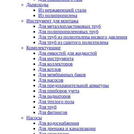
Дымоходы
Из нержавеющей стали
Из полипропилена
Инструмент для монтажа
Для металлопластиковых труб
Для полипропиленовых труб
Для труб из полиэтилена низкого давления
Для труб из сшитого полиэтилена
Комплектующие
Для емкостей для жидкостей
Для инструмента
Для коллекторов
Для котлов
Для мембранных баков
Для насосов
Для предохранительной арматуры
Для приборов учета
Для радиаторов
Для теплого пола
Для труб
Для фитингов
Насосы
Для водоснабжения
Для дренажа и канализации
Для отопления