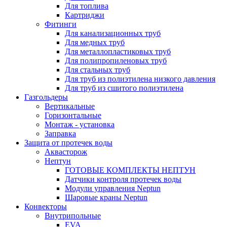
Для топлива
Картриджи
Фитинги
Для канализационных труб
Для медных труб
Для металлопластиковых труб
Для полипропиленовых труб
Для стальных труб
Для труб из полиэтилена низкого давления
Для труб из сшитого полиэтилена
Газгольдеры
Вертикальные
Горизонтальные
Монтаж - установка
Заправка
Защита от протечек воды
Аквасторож
Нептун
ГОТОВЫЕ КОМПЛЕКТЫ НЕПТУН
Датчики контроля протечек воды
Модули управления Neptun
Шаровые краны Neptun
Конвекторы
Внутрипольные
EVA