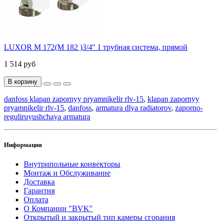
LUXOR M 172(M 182 )3/4'' 1 трубная система, прямой
1 514 руб
В корзину
danfoss klapan zapornyy pryamnikelir rlv-15
,
klapan zapornyy
pryamnikelir rlv-15
,
danfoss
,
armatura dlya radiatorov
,
zaporno-
reguliruyushchaya armatura
Информация
Внутрипольные конвекторы
Монтаж и Обслуживание
Доставка
Гарантия
Оплата
О Компании "BVK"
Открытый и закрытый тип камеры сгорания