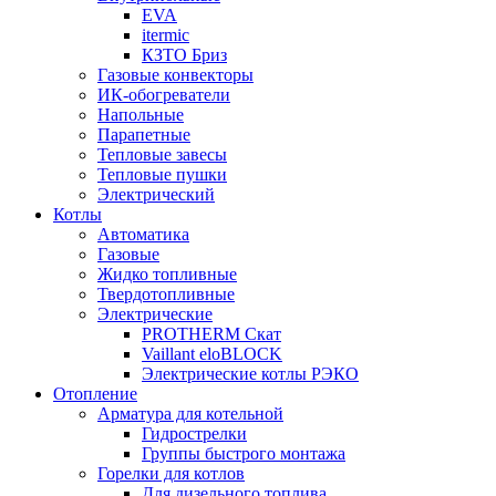
EVA
itermic
КЗТО Бриз
Газовые конвекторы
ИК-обогреватели
Напольные
Парапетные
Тепловые завесы
Тепловые пушки
Электрический
Котлы
Автоматика
Газовые
Жидко топливные
Твердотопливные
Электрические
PROTHERM Скат
Vaillant eloBLOCK
Электрические котлы РЭКО
Отопление
Арматура для котельной
Гидрострелки
Группы быстрого монтажа
Горелки для котлов
Для дизельного топлива