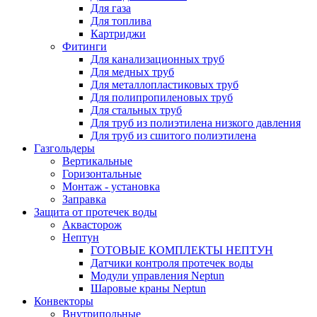
Для газа
Для топлива
Картриджи
Фитинги
Для канализационных труб
Для медных труб
Для металлопластиковых труб
Для полипропиленовых труб
Для стальных труб
Для труб из полиэтилена низкого давления
Для труб из сшитого полиэтилена
Газгольдеры
Вертикальные
Горизонтальные
Монтаж - установка
Заправка
Защита от протечек воды
Аквасторож
Нептун
ГОТОВЫЕ КОМПЛЕКТЫ НЕПТУН
Датчики контроля протечек воды
Модули управления Neptun
Шаровые краны Neptun
Конвекторы
Внутрипольные