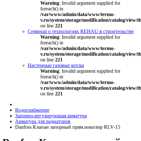
Warning
: Invalid argument supplied for
foreach() in
/var/www/admin/data/www/termo-
v.ru/system/storage/modification/catalog/view
on line
221
Семинар о технологиях REHAU в строительстве
Warning
: Invalid argument supplied for
foreach() in
/var/www/admin/data/www/termo-
v.ru/system/storage/modification/catalog/view
on line
221
Настенные газовые котлы
Warning
: Invalid argument supplied for
foreach() in
/var/www/admin/data/www/termo-
v.ru/system/storage/modification/catalog/view
on line
221
Водоснабжение
Запорно-регулирующая арматура
Арматура для радиаторов
Danfoss Клапан запорный прям.никелир RLV-15