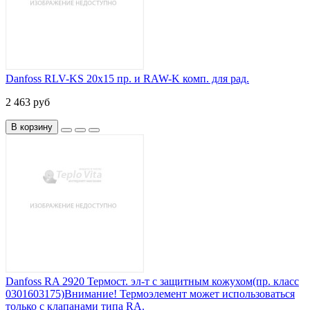
Danfoss RLV-KS 20х15 пр. и RAW-K комп. для рад.
2 463 руб
В корзину
Danfoss RA 2920 Термост. эл-т с защитным кожухом(пр. класс
0301603175)Внимание! Термоэлемент может использоваться
только с клапанами типа RA.