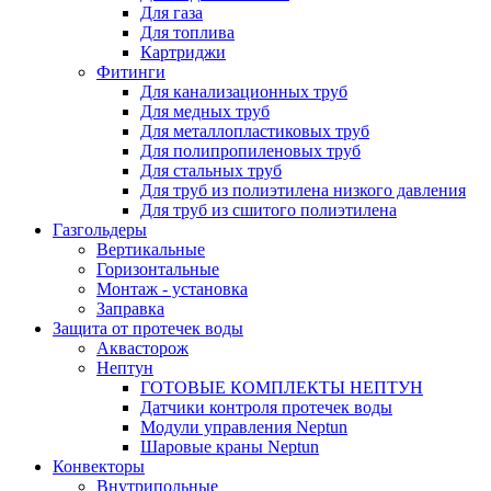
Для газа
Для топлива
Картриджи
Фитинги
Для канализационных труб
Для медных труб
Для металлопластиковых труб
Для полипропиленовых труб
Для стальных труб
Для труб из полиэтилена низкого давления
Для труб из сшитого полиэтилена
Газгольдеры
Вертикальные
Горизонтальные
Монтаж - установка
Заправка
Защита от протечек воды
Аквасторож
Нептун
ГОТОВЫЕ КОМПЛЕКТЫ НЕПТУН
Датчики контроля протечек воды
Модули управления Neptun
Шаровые краны Neptun
Конвекторы
Внутрипольные