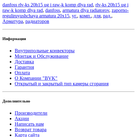
danfoss rlv-ks 20h15 ug i raw-k komp dlya rad
,
rlv-ks 20h15 ug i
raw-k komp dlya rad
,
danfoss
,
armatura dlya radiatorov
,
zaporno-
reguliruyushchaya armatura 20х15
,
уг.
,
комп.
,
для
,
рад.
,
Арматура
,
радиаторов
Информация
Внутрипольные конвекторы
Монтаж и Обслуживание
Доставка
Гарантия
Оплата
О Компании "BVK"
Открытый и закрытый тип камеры сгорания
Дополнительно
Производители
Акции
Написать нам
Возврат товара
Карта сайта