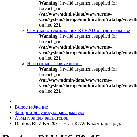
Warning
: Invalid argument supplied for
foreach() in
/var/www/admin/data/www/termo-
v.ru/system/storage/modification/catalog/view
on line
221
Семинар о технологиях REHAU в строительстве
Warning
: Invalid argument supplied for
foreach() in
/var/www/admin/data/www/termo-
v.ru/system/storage/modification/catalog/view
on line
221
Настенные газовые котлы
Warning
: Invalid argument supplied for
foreach() in
/var/www/admin/data/www/termo-
v.ru/system/storage/modification/catalog/view
on line
221
Водоснабжение
Запорно-регулирующая арматура
Арматура для радиаторов
Danfoss RLV-KS 20х15 уг. и RAW-K комп. для рад.