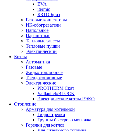
EVA
itermic
КЗТО Бриз
Газовые конвекторы
ИК-обогреватели
Напольные
Парапетные
Тепловые завесы
Тепловые пушки
Электрический
Котлы
Автоматика
Газовые
Жидко топливные
Твердотопливные
Электрические
PROTHERM Скат
Vaillant eloBLOCK
Электрические котлы РЭКО
Отопление
Арматура для котельной
Гидрострелки
Группы быстрого монтажа
Горелки для котлов
Для дизельного топлива