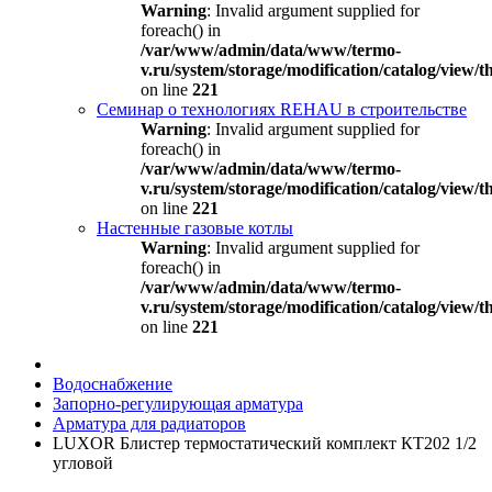
Warning
: Invalid argument supplied for
foreach() in
/var/www/admin/data/www/termo-
v.ru/system/storage/modification/catalog/view
on line
221
Семинар о технологиях REHAU в строительстве
Warning
: Invalid argument supplied for
foreach() in
/var/www/admin/data/www/termo-
v.ru/system/storage/modification/catalog/view
on line
221
Настенные газовые котлы
Warning
: Invalid argument supplied for
foreach() in
/var/www/admin/data/www/termo-
v.ru/system/storage/modification/catalog/view
on line
221
Водоснабжение
Запорно-регулирующая арматура
Арматура для радиаторов
LUXOR Блистер термостатический комплект КТ202 1/2
угловой