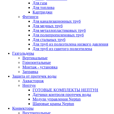
Для газа
Для топлива
Картриджи
Фитинги
Для канализационных труб
Для медных труб
Для металлопластиковых труб
Для полипропиленовых труб
Для стальных труб
Для труб из полиэтилена низкого давления
Для труб из сшитого полиэтилена
Газгольдеры
Вертикальные
Горизонтальные
Монтаж - установка
Заправка
Защита от протечек воды
Аквасторож
Нептун
ГОТОВЫЕ КОМПЛЕКТЫ НЕПТУН
Датчики контроля протечек воды
Модули управления Neptun
Шаровые краны Neptun
Конвекторы
Внутрипольные