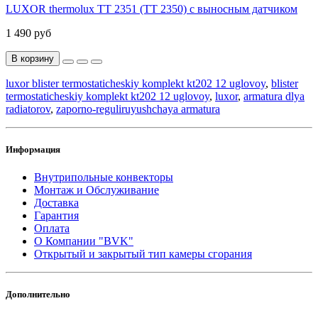
LUXOR thermolux TT 2351 (TT 2350) с выносным датчиком
1 490 руб
В корзину
luxor blister termostaticheskiy komplekt kt202 12 uglovoy
,
blister
termostaticheskiy komplekt kt202 12 uglovoy
,
luxor
,
armatura dlya
radiatorov
,
zaporno-reguliruyushchaya armatura
Информация
Внутрипольные конвекторы
Монтаж и Обслуживание
Доставка
Гарантия
Оплата
О Компании "BVK"
Открытый и закрытый тип камеры сгорания
Дополнительно