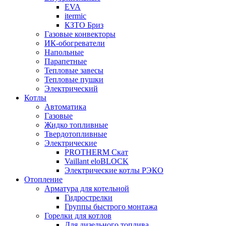
EVA
itermic
КЗТО Бриз
Газовые конвекторы
ИК-обогреватели
Напольные
Парапетные
Тепловые завесы
Тепловые пушки
Электрический
Котлы
Автоматика
Газовые
Жидко топливные
Твердотопливные
Электрические
PROTHERM Скат
Vaillant eloBLOCK
Электрические котлы РЭКО
Отопление
Арматура для котельной
Гидрострелки
Группы быстрого монтажа
Горелки для котлов
Для дизельного топлива