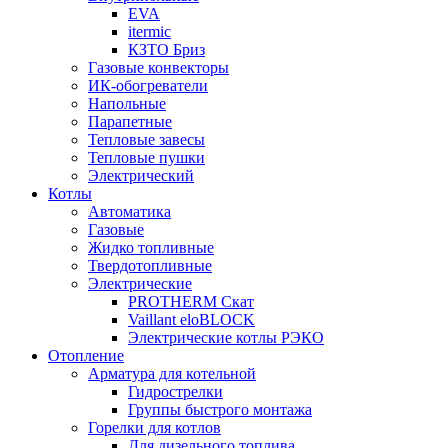
EVA
itermic
КЗТО Бриз
Газовые конвекторы
ИК-обогреватели
Напольные
Парапетные
Тепловые завесы
Тепловые пушки
Электрический
Котлы
Автоматика
Газовые
Жидко топливные
Твердотопливные
Электрические
PROTHERM Скат
Vaillant eloBLOCK
Электрические котлы РЭКО
Отопление
Арматура для котельной
Гидрострелки
Группы быстрого монтажа
Горелки для котлов
Для дизельного топлива