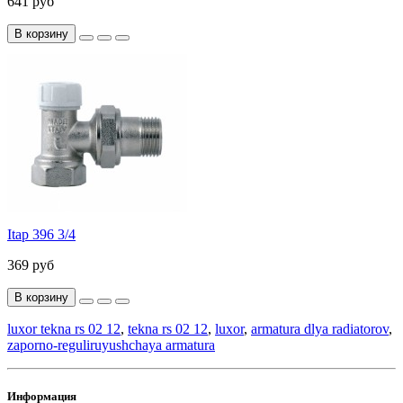
641 руб
В корзину
Itap 396 3/4
369 руб
В корзину
luxor tekna rs 02 12
,
tekna rs 02 12
,
luxor
,
armatura dlya radiatorov
,
zaporno-reguliruyushchaya armatura
Информация