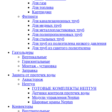
Для газа
Для топлива
Картриджи
Фитинги
Для канализационных труб
Для медных труб
Для металлопластиковых труб
Для полипропиленовых труб
Для стальных труб
Для труб из полиэтилена низкого давления
Для труб из сшитого полиэтилена
Газгольдеры
Вертикальные
Горизонтальные
Монтаж - установка
Заправка
Защита от протечек воды
Аквасторож
Нептун
ГОТОВЫЕ КОМПЛЕКТЫ НЕПТУН
Датчики контроля протечек воды
Модули управления Neptun
Шаровые краны Neptun
Конвекторы
Внутрипольные