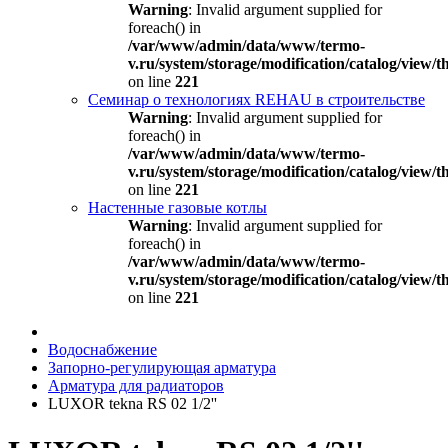
Warning
: Invalid argument supplied for
foreach() in
/var/www/admin/data/www/termo-
v.ru/system/storage/modification/catalog/view
on line
221
Семинар о технологиях REHAU в строительстве
Warning
: Invalid argument supplied for
foreach() in
/var/www/admin/data/www/termo-
v.ru/system/storage/modification/catalog/view
on line
221
Настенные газовые котлы
Warning
: Invalid argument supplied for
foreach() in
/var/www/admin/data/www/termo-
v.ru/system/storage/modification/catalog/view
on line
221
Водоснабжение
Запорно-регулирующая арматура
Арматура для радиаторов
LUXOR tekna RS 02 1/2''