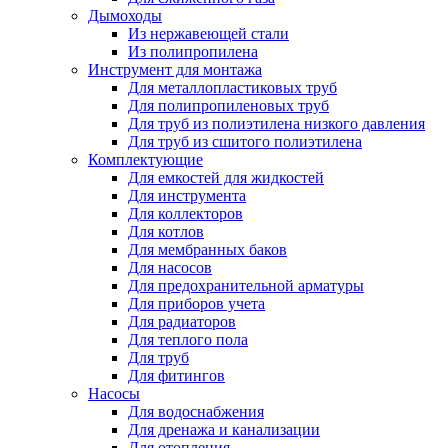
Дымоходы
Из нержавеющей стали
Из полипропилена
Инструмент для монтажа
Для металлопластиковых труб
Для полипропиленовых труб
Для труб из полиэтилена низкого давления
Для труб из сшитого полиэтилена
Комплектующие
Для емкостей для жидкостей
Для инструмента
Для коллекторов
Для котлов
Для мембранных баков
Для насосов
Для предохранительной арматуры
Для приборов учета
Для радиаторов
Для теплого пола
Для труб
Для фитингов
Насосы
Для водоснабжения
Для дренажа и канализации
Для отопления