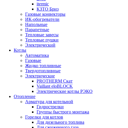
itermic
КЗТО Бриз
Газовые конвекторы
ИК-обогреватели
Напольные
Парапетные
Тепловые завесы
Тепловые пушки
Электрический
Котлы
Автоматика
Газовые
Жидко топливные
Твердотопливные
Электрические
PROTHERM Скат
Vaillant eloBLOCK
Электрические котлы РЭКО
Отопление
Арматура для котельной
Гидрострелки
Группы быстрого монтажа
Горелки для котлов
Для дизельного топлива
Для сжиженного газа