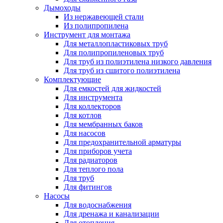
Дымоходы
Из нержавеющей стали
Из полипропилена
Инструмент для монтажа
Для металлопластиковых труб
Для полипропиленовых труб
Для труб из полиэтилена низкого давления
Для труб из сшитого полиэтилена
Комплектующие
Для емкостей для жидкостей
Для инструмента
Для коллекторов
Для котлов
Для мембранных баков
Для насосов
Для предохранительной арматуры
Для приборов учета
Для радиаторов
Для теплого пола
Для труб
Для фитингов
Насосы
Для водоснабжения
Для дренажа и канализации
Для отопления