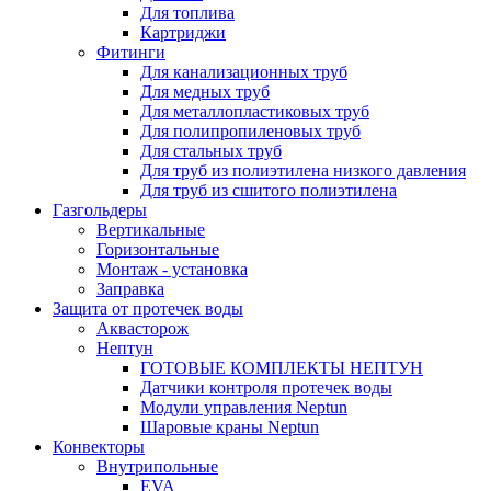
Для топлива
Картриджи
Фитинги
Для канализационных труб
Для медных труб
Для металлопластиковых труб
Для полипропиленовых труб
Для стальных труб
Для труб из полиэтилена низкого давления
Для труб из сшитого полиэтилена
Газгольдеры
Вертикальные
Горизонтальные
Монтаж - установка
Заправка
Защита от протечек воды
Аквасторож
Нептун
ГОТОВЫЕ КОМПЛЕКТЫ НЕПТУН
Датчики контроля протечек воды
Модули управления Neptun
Шаровые краны Neptun
Конвекторы
Внутрипольные
EVA