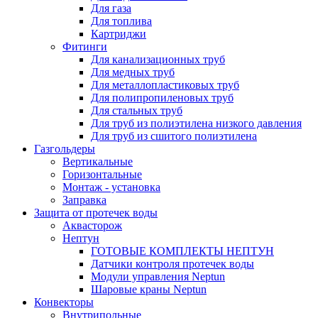
Для газа
Для топлива
Картриджи
Фитинги
Для канализационных труб
Для медных труб
Для металлопластиковых труб
Для полипропиленовых труб
Для стальных труб
Для труб из полиэтилена низкого давления
Для труб из сшитого полиэтилена
Газгольдеры
Вертикальные
Горизонтальные
Монтаж - установка
Заправка
Защита от протечек воды
Аквасторож
Нептун
ГОТОВЫЕ КОМПЛЕКТЫ НЕПТУН
Датчики контроля протечек воды
Модули управления Neptun
Шаровые краны Neptun
Конвекторы
Внутрипольные