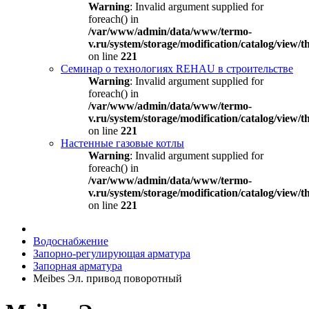
Warning
: Invalid argument supplied for
foreach() in
/var/www/admin/data/www/termo-
v.ru/system/storage/modification/catalog/view
on line
221
Семинар о технологиях REHAU в строительстве
Warning
: Invalid argument supplied for
foreach() in
/var/www/admin/data/www/termo-
v.ru/system/storage/modification/catalog/view
on line
221
Настенные газовые котлы
Warning
: Invalid argument supplied for
foreach() in
/var/www/admin/data/www/termo-
v.ru/system/storage/modification/catalog/view
on line
221
Водоснабжение
Запорно-регулирующая арматура
Запорная арматура
Meibes Эл. привод поворотный