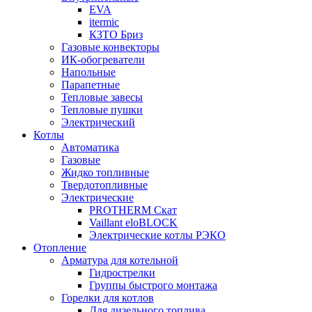
EVA
itermic
КЗТО Бриз
Газовые конвекторы
ИК-обогреватели
Напольные
Парапетные
Тепловые завесы
Тепловые пушки
Электрический
Котлы
Автоматика
Газовые
Жидко топливные
Твердотопливные
Электрические
PROTHERM Скат
Vaillant eloBLOCK
Электрические котлы РЭКО
Отопление
Арматура для котельной
Гидрострелки
Группы быстрого монтажа
Горелки для котлов
Для дизельного топлива