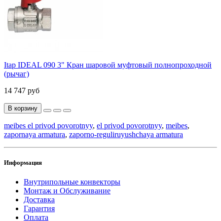
Itap IDEAL 090 3" Кран шаровой муфтовый полнопроходной
(рычаг)
14 747 руб
В корзину
meibes el privod povorotnyy
,
el privod povorotnyy
,
meibes
,
zapornaya armatura
,
zaporno-reguliruyushchaya armatura
Информация
Внутрипольные конвекторы
Монтаж и Обслуживание
Доставка
Гарантия
Оплата