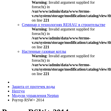
Warning
: Invalid argument supplied for
foreach() in
/var/www/admin/data/www/termo-
v.ru/system/storage/modification/catalog/view
on line
221
Семинар о технологиях REHAU в строительстве
Warning
: Invalid argument supplied for
foreach() in
/var/www/admin/data/www/termo-
v.ru/system/storage/modification/catalog/view
on line
221
Настенные газовые котлы
Warning
: Invalid argument supplied for
foreach() in
/var/www/admin/data/www/termo-
v.ru/system/storage/modification/catalog/view
on line
221
Защита от протечек воды
Нептун
Модули управления Neptun
Роутер RSW+ 2014