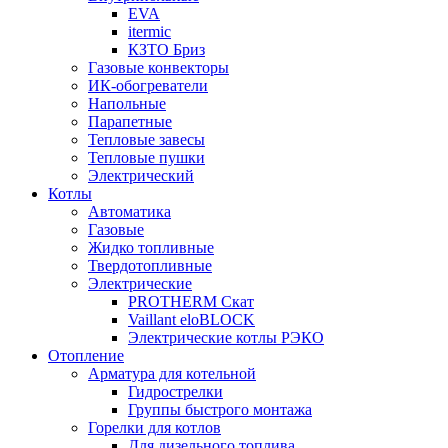
EVA
itermic
КЗТО Бриз
Газовые конвекторы
ИК-обогреватели
Напольные
Парапетные
Тепловые завесы
Тепловые пушки
Электрический
Котлы
Автоматика
Газовые
Жидко топливные
Твердотопливные
Электрические
PROTHERM Скат
Vaillant eloBLOCK
Электрические котлы РЭКО
Отопление
Арматура для котельной
Гидрострелки
Группы быстрого монтажа
Горелки для котлов
Для дизельного топлива