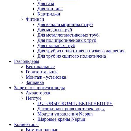
Для газа
Для топлива
Картриджи
Фитинги
Для канализационных труб
Для медных труб
Для металлопластиковых труб
Для полипропиленовых труб
Для стальных труб
Для труб из полиэтилена низкого давления
Для труб из сшитого полиэтилена
Газгольдеры
Вертикальные
Горизонтальные
Монтаж - установка
Заправка
Защита от протечек воды
Аквасторож
Нептун
ГОТОВЫЕ КОМПЛЕКТЫ НЕПТУН
Датчики контроля протечек воды
Модули управления Neptun
Шаровые краны Neptun
Конвекторы
Внутрипольные