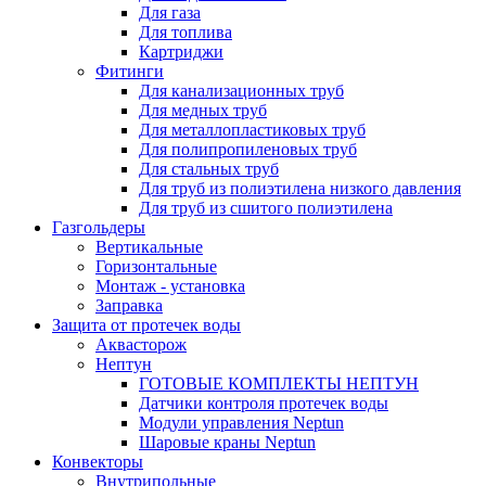
Для газа
Для топлива
Картриджи
Фитинги
Для канализационных труб
Для медных труб
Для металлопластиковых труб
Для полипропиленовых труб
Для стальных труб
Для труб из полиэтилена низкого давления
Для труб из сшитого полиэтилена
Газгольдеры
Вертикальные
Горизонтальные
Монтаж - установка
Заправка
Защита от протечек воды
Аквасторож
Нептун
ГОТОВЫЕ КОМПЛЕКТЫ НЕПТУН
Датчики контроля протечек воды
Модули управления Neptun
Шаровые краны Neptun
Конвекторы
Внутрипольные