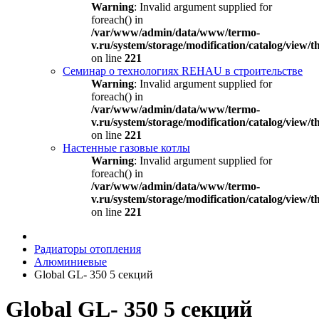
Warning
: Invalid argument supplied for
foreach() in
/var/www/admin/data/www/termo-
v.ru/system/storage/modification/catalog/view
on line
221
Семинар о технологиях REHAU в строительстве
Warning
: Invalid argument supplied for
foreach() in
/var/www/admin/data/www/termo-
v.ru/system/storage/modification/catalog/view
on line
221
Настенные газовые котлы
Warning
: Invalid argument supplied for
foreach() in
/var/www/admin/data/www/termo-
v.ru/system/storage/modification/catalog/view
on line
221
Радиаторы отопления
Алюминиевые
Global GL- 350 5 секций
Global GL- 350 5 секций