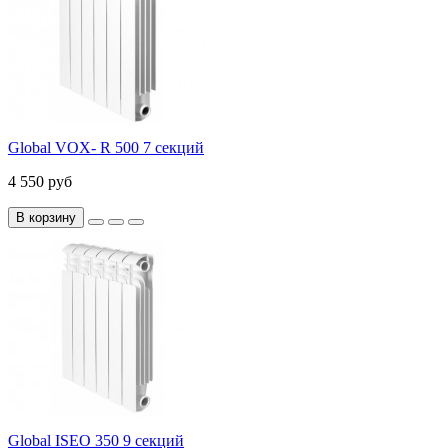
Global VOX- R 500 7 секций
4 550 руб
В корзину
Global ISEO 350 9 секций