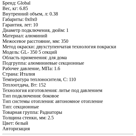
Бренд:
Global
Вес, кг:
6.85
Внутренний объем, л:
0.38
Габариты:
0x0x0
Гарантия, лет:
10
Диаметр подключения, дюйм:
1
Материал:
алюминий
Межосевое расстояние, мм:
350
Метод окраски:
двухступенчатая технология покраски
Модель:
GL- 350 5 секций
Область применения:
для дома
Подгруппа:
алюминиевые секционные
Рабочее давление, МПа:
1.6
Страна:
Италия
Температура теплоносителя, С:
110
Теплоотдача, Вт:
152
Технология изготовления:
литье под давлением
Тип подключения:
боковое
Тип системы отопления:
автономное отопление
Тип:
секционные
Товарная группа:
Радиаторы
Толщина стенки, мм:
2.5
Цвет:
белый
Авторизация