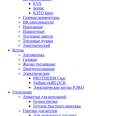
EVA
itermic
КЗТО Бриз
Газовые конвекторы
ИК-обогреватели
Напольные
Парапетные
Тепловые завесы
Тепловые пушки
Электрический
Котлы
Автоматика
Газовые
Жидко топливные
Твердотопливные
Электрические
PROTHERM Скат
Vaillant eloBLOCK
Электрические котлы РЭКО
Отопление
Арматура для котельной
Гидрострелки
Группы быстрого монтажа
Горелки для котлов
Для дизельного топлива