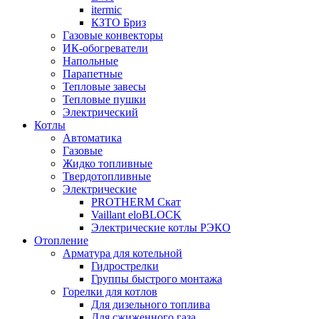
itermic
КЗТО Бриз
Газовые конвекторы
ИК-обогреватели
Напольные
Парапетные
Тепловые завесы
Тепловые пушки
Электрический
Котлы
Автоматика
Газовые
Жидко топливные
Твердотопливные
Электрические
PROTHERM Скат
Vaillant eloBLOCK
Электрические котлы РЭКО
Отопление
Арматура для котельной
Гидрострелки
Группы быстрого монтажа
Горелки для котлов
Для дизельного топлива
Для сжиженного газа