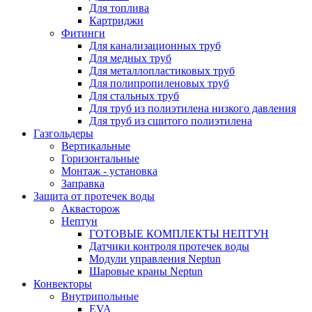
Для топлива
Картриджи
Фитинги
Для канализационных труб
Для медных труб
Для металлопластиковых труб
Для полипропиленовых труб
Для стальных труб
Для труб из полиэтилена низкого давления
Для труб из сшитого полиэтилена
Газгольдеры
Вертикальные
Горизонтальные
Монтаж - установка
Заправка
Защита от протечек воды
Аквасторож
Нептун
ГОТОВЫЕ КОМПЛЕКТЫ НЕПТУН
Датчики контроля протечек воды
Модули управления Neptun
Шаровые краны Neptun
Конвекторы
Внутрипольные
EVA