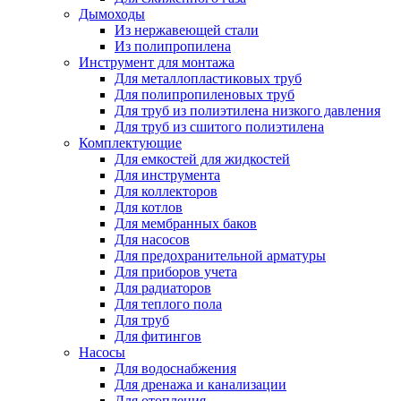
Дымоходы
Из нержавеющей стали
Из полипропилена
Инструмент для монтажа
Для металлопластиковых труб
Для полипропиленовых труб
Для труб из полиэтилена низкого давления
Для труб из сшитого полиэтилена
Комплектующие
Для емкостей для жидкостей
Для инструмента
Для коллекторов
Для котлов
Для мембранных баков
Для насосов
Для предохранительной арматуры
Для приборов учета
Для радиаторов
Для теплого пола
Для труб
Для фитингов
Насосы
Для водоснабжения
Для дренажа и канализации
Для отопления