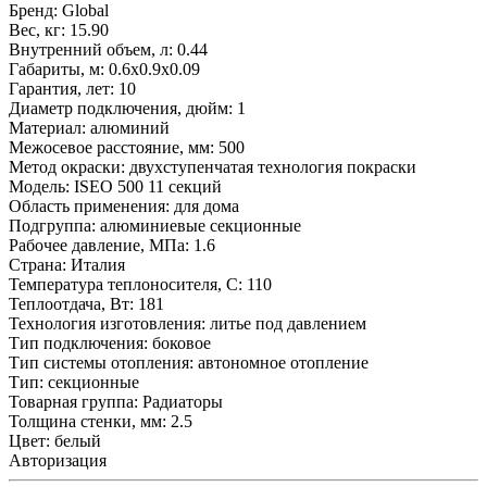
Бренд:
Global
Вес, кг:
15.90
Внутренний объем, л:
0.44
Габариты, м:
0.6x0.9x0.09
Гарантия, лет:
10
Диаметр подключения, дюйм:
1
Материал:
алюминий
Межосевое расстояние, мм:
500
Метод окраски:
двухступенчатая технология покраски
Модель:
ISEO 500 11 секций
Область применения:
для дома
Подгруппа:
алюминиевые секционные
Рабочее давление, МПа:
1.6
Страна:
Италия
Температура теплоносителя, С:
110
Теплоотдача, Вт:
181
Технология изготовления:
литье под давлением
Тип подключения:
боковое
Тип системы отопления:
автономное отопление
Тип:
секционные
Товарная группа:
Радиаторы
Толщина стенки, мм:
2.5
Цвет:
белый
Авторизация