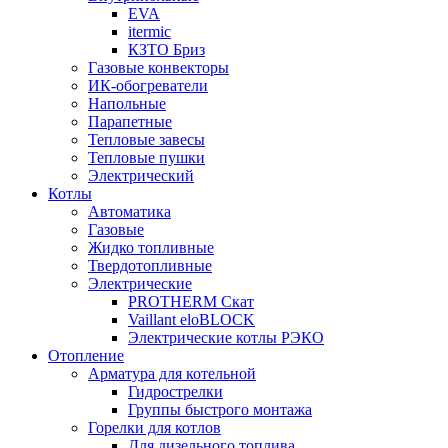
EVA
itermic
КЗТО Бриз
Газовые конвекторы
ИК-обогреватели
Напольные
Парапетные
Тепловые завесы
Тепловые пушки
Электрический
Котлы
Автоматика
Газовые
Жидко топливные
Твердотопливные
Электрические
PROTHERM Скат
Vaillant eloBLOCK
Электрические котлы РЭКО
Отопление
Арматура для котельной
Гидрострелки
Группы быстрого монтажа
Горелки для котлов
Для дизельного топлива