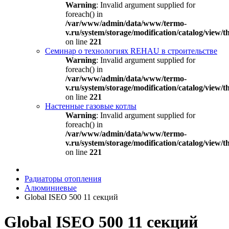
Warning
: Invalid argument supplied for
foreach() in
/var/www/admin/data/www/termo-
v.ru/system/storage/modification/catalog/view
on line
221
Семинар о технологиях REHAU в строительстве
Warning
: Invalid argument supplied for
foreach() in
/var/www/admin/data/www/termo-
v.ru/system/storage/modification/catalog/view
on line
221
Настенные газовые котлы
Warning
: Invalid argument supplied for
foreach() in
/var/www/admin/data/www/termo-
v.ru/system/storage/modification/catalog/view
on line
221
Радиаторы отопления
Алюминиевые
Global ISEO 500 11 секций
Global ISEO 500 11 секций