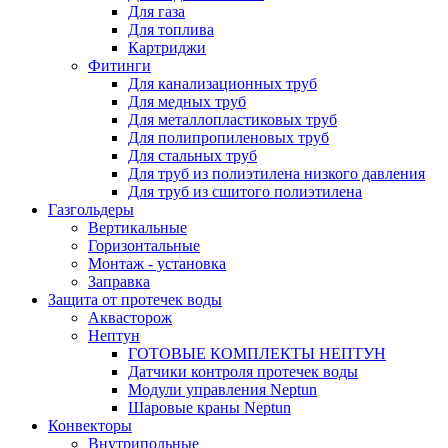
Для газа
Для топлива
Картриджи
Фитинги
Для канализационных труб
Для медных труб
Для металлопластиковых труб
Для полипропиленовых труб
Для стальных труб
Для труб из полиэтилена низкого давления
Для труб из сшитого полиэтилена
Газгольдеры
Вертикальные
Горизонтальные
Монтаж - установка
Заправка
Защита от протечек воды
Аквасторож
Нептун
ГОТОВЫЕ КОМПЛЕКТЫ НЕПТУН
Датчики контроля протечек воды
Модули управления Neptun
Шаровые краны Neptun
Конвекторы
Внутрипольные