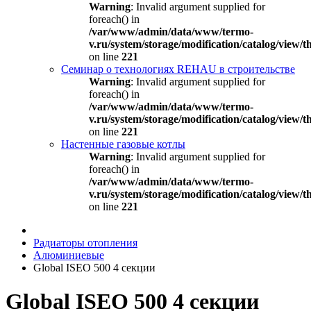
Warning
: Invalid argument supplied for
foreach() in
/var/www/admin/data/www/termo-
v.ru/system/storage/modification/catalog/view
on line
221
Семинар о технологиях REHAU в строительстве
Warning
: Invalid argument supplied for
foreach() in
/var/www/admin/data/www/termo-
v.ru/system/storage/modification/catalog/view
on line
221
Настенные газовые котлы
Warning
: Invalid argument supplied for
foreach() in
/var/www/admin/data/www/termo-
v.ru/system/storage/modification/catalog/view
on line
221
Радиаторы отопления
Алюминиевые
Global ISEO 500 4 секции
Global ISEO 500 4 секции