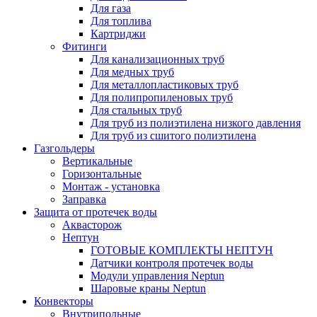
Для газа
Для топлива
Картриджи
Фитинги
Для канализационных труб
Для медных труб
Для металлопластиковых труб
Для полипропиленовых труб
Для стальных труб
Для труб из полиэтилена низкого давления
Для труб из сшитого полиэтилена
Газгольдеры
Вертикальные
Горизонтальные
Монтаж - установка
Заправка
Защита от протечек воды
Аквасторож
Нептун
ГОТОВЫЕ КОМПЛЕКТЫ НЕПТУН
Датчики контроля протечек воды
Модули управления Neptun
Шаровые краны Neptun
Конвекторы
Внутрипольные