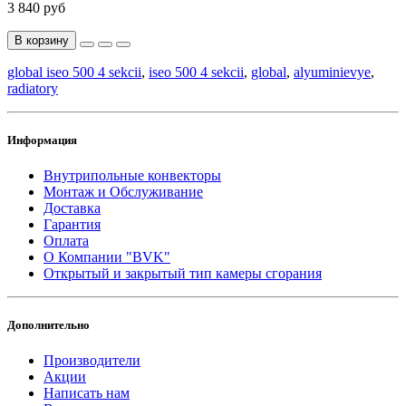
3 840 руб
В корзину
global iseo 500 4 sekcii
,
iseo 500 4 sekcii
,
global
,
alyuminievye
,
radiatory
Информация
Внутрипольные конвекторы
Монтаж и Обслуживание
Доставка
Гарантия
Оплата
О Компании "BVK"
Открытый и закрытый тип камеры сгорания
Дополнительно
Производители
Акции
Написать нам