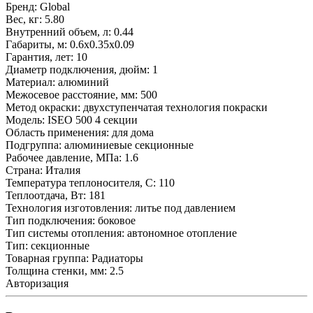
Бренд:
Global
Вес, кг:
5.80
Внутренний объем, л:
0.44
Габариты, м:
0.6x0.35x0.09
Гарантия, лет:
10
Диаметр подключения, дюйм:
1
Материал:
алюминий
Межосевое расстояние, мм:
500
Метод окраски:
двухступенчатая технология покраски
Модель:
ISEO 500 4 секции
Область применения:
для дома
Подгруппа:
алюминиевые секционные
Рабочее давление, МПа:
1.6
Страна:
Италия
Температура теплоносителя, С:
110
Теплоотдача, Вт:
181
Технология изготовления:
литье под давлением
Тип подключения:
боковое
Тип системы отопления:
автономное отопление
Тип:
секционные
Товарная группа:
Радиаторы
Толщина стенки, мм:
2.5
Авторизация