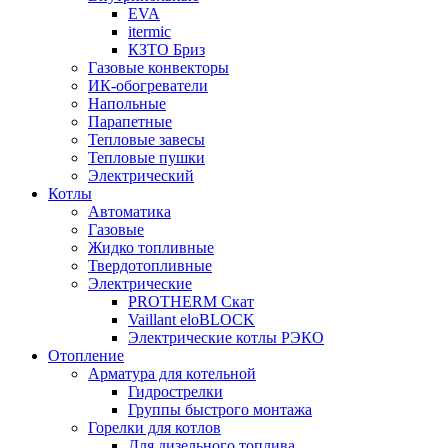
EVA
itermic
КЗТО Бриз
Газовые конвекторы
ИК-обогреватели
Напольные
Парапетные
Тепловые завесы
Тепловые пушки
Электрический
Котлы
Автоматика
Газовые
Жидко топливные
Твердотопливные
Электрические
PROTHERM Скат
Vaillant eloBLOCK
Электрические котлы РЭКО
Отопление
Арматура для котельной
Гидрострелки
Группы быстрого монтажа
Горелки для котлов
Для дизельного топлива