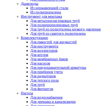
Дымоходы
Из нержавеющей стали
Из полипропилена
Инструмент для монтажа
Для металлопластиковых труб
Для полипропиленовых труб
Для труб из полиэтилена низкого давления
Для труб из сшитого полиэтилена
Комплектующие
Для емкостей для жидкостей
Для инструмента
Для коллекторов
Для котлов
Для мембранных баков
Для насосов
Для предохранительной арматуры
Для приборов учета
Для радиаторов
Для теплого пола
Для труб
Для фитингов
Насосы
Для водоснабжения
Для дренажа и канализации
Для отопления