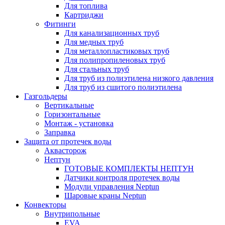
Для топлива
Картриджи
Фитинги
Для канализационных труб
Для медных труб
Для металлопластиковых труб
Для полипропиленовых труб
Для стальных труб
Для труб из полиэтилена низкого давления
Для труб из сшитого полиэтилена
Газгольдеры
Вертикальные
Горизонтальные
Монтаж - установка
Заправка
Защита от протечек воды
Аквасторож
Нептун
ГОТОВЫЕ КОМПЛЕКТЫ НЕПТУН
Датчики контроля протечек воды
Модули управления Neptun
Шаровые краны Neptun
Конвекторы
Внутрипольные
EVA