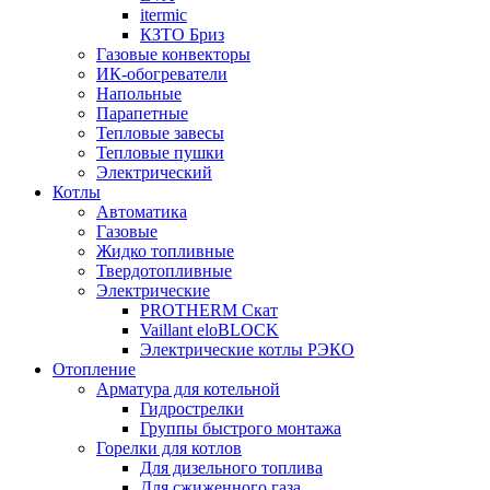
itermic
КЗТО Бриз
Газовые конвекторы
ИК-обогреватели
Напольные
Парапетные
Тепловые завесы
Тепловые пушки
Электрический
Котлы
Автоматика
Газовые
Жидко топливные
Твердотопливные
Электрические
PROTHERM Скат
Vaillant eloBLOCK
Электрические котлы РЭКО
Отопление
Арматура для котельной
Гидрострелки
Группы быстрого монтажа
Горелки для котлов
Для дизельного топлива
Для сжиженного газа