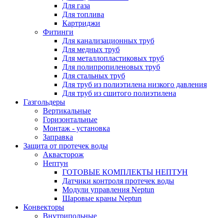
Для газа
Для топлива
Картриджи
Фитинги
Для канализационных труб
Для медных труб
Для металлопластиковых труб
Для полипропиленовых труб
Для стальных труб
Для труб из полиэтилена низкого давления
Для труб из сшитого полиэтилена
Газгольдеры
Вертикальные
Горизонтальные
Монтаж - установка
Заправка
Защита от протечек воды
Аквасторож
Нептун
ГОТОВЫЕ КОМПЛЕКТЫ НЕПТУН
Датчики контроля протечек воды
Модули управления Neptun
Шаровые краны Neptun
Конвекторы
Внутрипольные