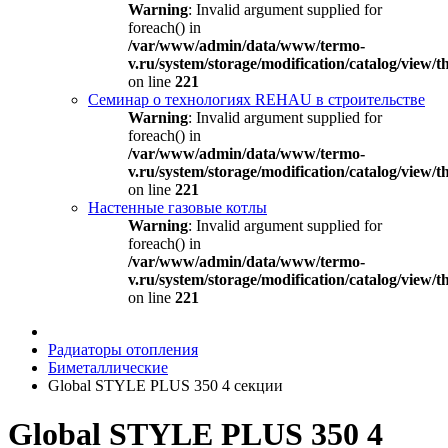
Warning
: Invalid argument supplied for
foreach() in
/var/www/admin/data/www/termo-
v.ru/system/storage/modification/catalog/view
on line
221
Семинар о технологиях REHAU в строительстве
Warning
: Invalid argument supplied for
foreach() in
/var/www/admin/data/www/termo-
v.ru/system/storage/modification/catalog/view
on line
221
Настенные газовые котлы
Warning
: Invalid argument supplied for
foreach() in
/var/www/admin/data/www/termo-
v.ru/system/storage/modification/catalog/view
on line
221
Радиаторы отопления
Биметаллические
Global STYLE PLUS 350 4 секции
Global STYLE PLUS 350 4