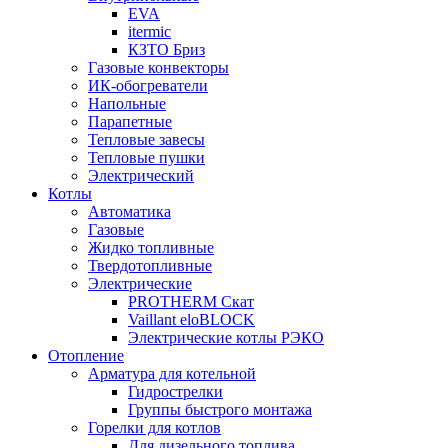
EVA
itermic
КЗТО Бриз
Газовые конвекторы
ИК-обогреватели
Напольные
Парапетные
Тепловые завесы
Тепловые пушки
Электрический
Котлы
Автоматика
Газовые
Жидко топливные
Твердотопливные
Электрические
PROTHERM Скат
Vaillant eloBLOCK
Электрические котлы РЭКО
Отопление
Арматура для котельной
Гидрострелки
Группы быстрого монтажа
Горелки для котлов
Для дизельного топлива