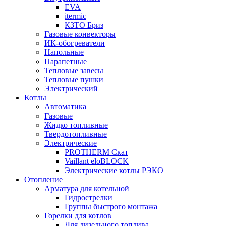
EVA
itermic
КЗТО Бриз
Газовые конвекторы
ИК-обогреватели
Напольные
Парапетные
Тепловые завесы
Тепловые пушки
Электрический
Котлы
Автоматика
Газовые
Жидко топливные
Твердотопливные
Электрические
PROTHERM Скат
Vaillant eloBLOCK
Электрические котлы РЭКО
Отопление
Арматура для котельной
Гидрострелки
Группы быстрого монтажа
Горелки для котлов
Для дизельного топлива