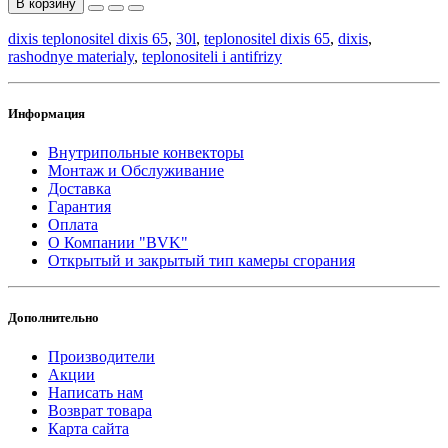
В корзину
dixis teplonositel dixis 65
,
30l
,
teplonositel dixis 65
,
dixis
,
rashodnye materialy
,
teplonositeli i antifrizy
Информация
Внутрипольные конвекторы
Монтаж и Обслуживание
Доставка
Гарантия
Оплата
О Компании "BVK"
Открытый и закрытый тип камеры сгорания
Дополнительно
Производители
Акции
Написать нам
Возврат товара
Карта сайта