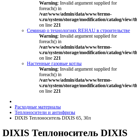
Warning
: Invalid argument supplied for
foreach() in
/var/www/admin/data/www/termo-
v.ru/system/storage/modification/catalog/view
on line
221
Семинар о технологиях REHAU в строительстве
Warning
: Invalid argument supplied for
foreach() in
/var/www/admin/data/www/termo-
v.ru/system/storage/modification/catalog/view
on line
221
Настенные газовые котлы
Warning
: Invalid argument supplied for
foreach() in
/var/www/admin/data/www/termo-
v.ru/system/storage/modification/catalog/view
on line
221
Расходные материалы
Теплоносители и антифризы
DIXIS Теплоноситель DIXIS 65, 30л
DIXIS Теплоноситель DIXIS