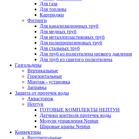
Для газа
Для топлива
Картриджи
Фитинги
Для канализационных труб
Для медных труб
Для металлопластиковых труб
Для полипропиленовых труб
Для стальных труб
Для труб из полиэтилена низкого давления
Для труб из сшитого полиэтилена
Газгольдеры
Вертикальные
Горизонтальные
Монтаж - установка
Заправка
Защита от протечек воды
Аквасторож
Нептун
ГОТОВЫЕ КОМПЛЕКТЫ НЕПТУН
Датчики контроля протечек воды
Модули управления Neptun
Шаровые краны Neptun
Конвекторы
Внутрипольные