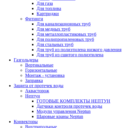
Для газа
Для топлива
Картриджи
Фитинги
Для канализационных труб
Для медных труб
Для металлопластиковых труб
Для полипропиленовых труб
Для стальных труб
Для труб из полиэтилена низкого давления
Для труб из сшитого полиэтилена
Газгольдеры
Вертикальные
Горизонтальные
Монтаж - установка
Заправка
Защита от протечек воды
Аквасторож
Нептун
ГОТОВЫЕ КОМПЛЕКТЫ НЕПТУН
Датчики контроля протечек воды
Модули управления Neptun
Шаровые краны Neptun
Конвекторы
Внутрипольные