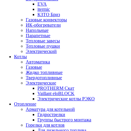
EVA
itermic
КЗТО Бриз
Газовые конвекторы
ИК-обогреватели
Напольные
Парапетные
Тепловые завесы
Тепловые пушки
Электрический
Котлы
Автоматика
Газовые
Жидко топливные
Твердотопливные
Электрические
PROTHERM Скат
Vaillant eloBLOCK
Электрические котлы РЭКО
Отопление
Арматура для котельной
Гидрострелки
Группы быстрого монтажа
Горелки для котлов
Для дизельного топлива