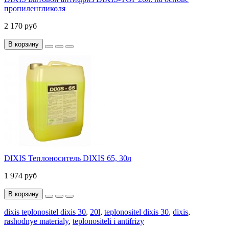
пропиленгликоля
2 170 руб
В корзину
DIXIS Теплоноситель DIXIS 65, 30л
1 974 руб
В корзину
dixis teplonositel dixis 30
,
20l
,
teplonositel dixis 30
,
dixis
,
rashodnye materialy
,
teplonositeli i antifrizy