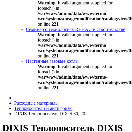
Warning
: Invalid argument supplied for
foreach() in
/var/www/admin/data/www/termo-
v.ru/system/storage/modification/catalog/view
on line
221
Семинар о технологиях REHAU в строительстве
Warning
: Invalid argument supplied for
foreach() in
/var/www/admin/data/www/termo-
v.ru/system/storage/modification/catalog/view
on line
221
Настенные газовые котлы
Warning
: Invalid argument supplied for
foreach() in
/var/www/admin/data/www/termo-
v.ru/system/storage/modification/catalog/view
on line
221
Расходные материалы
Теплоносители и антифризы
DIXIS Теплоноситель DIXIS 30, 20л
DIXIS Теплоноситель DIXIS