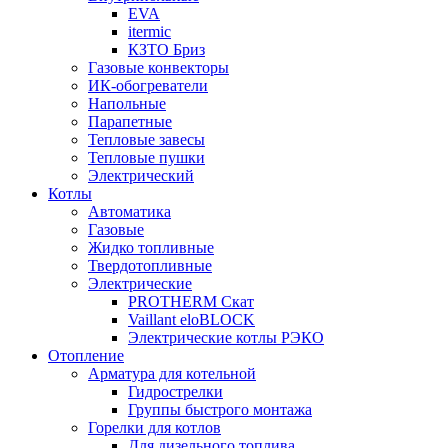
EVA
itermic
КЗТО Бриз
Газовые конвекторы
ИК-обогреватели
Напольные
Парапетные
Тепловые завесы
Тепловые пушки
Электрический
Котлы
Автоматика
Газовые
Жидко топливные
Твердотопливные
Электрические
PROTHERM Скат
Vaillant eloBLOCK
Электрические котлы РЭКО
Отопление
Арматура для котельной
Гидрострелки
Группы быстрого монтажа
Горелки для котлов
Для дизельного топлива