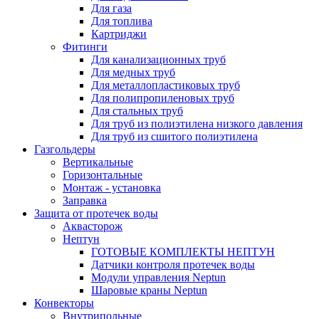
Для газа
Для топлива
Картриджи
Фитинги
Для канализационных труб
Для медных труб
Для металлопластиковых труб
Для полипропиленовых труб
Для стальных труб
Для труб из полиэтилена низкого давления
Для труб из сшитого полиэтилена
Газгольдеры
Вертикальные
Горизонтальные
Монтаж - установка
Заправка
Защита от протечек воды
Аквасторож
Нептун
ГОТОВЫЕ КОМПЛЕКТЫ НЕПТУН
Датчики контроля протечек воды
Модули управления Neptun
Шаровые краны Neptun
Конвекторы
Внутрипольные