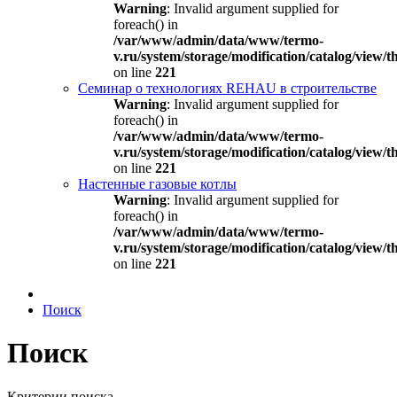
Warning
: Invalid argument supplied for
foreach() in
/var/www/admin/data/www/termo-
v.ru/system/storage/modification/catalog/view
on line
221
Семинар о технологиях REHAU в строительстве
Warning
: Invalid argument supplied for
foreach() in
/var/www/admin/data/www/termo-
v.ru/system/storage/modification/catalog/view
on line
221
Настенные газовые котлы
Warning
: Invalid argument supplied for
foreach() in
/var/www/admin/data/www/termo-
v.ru/system/storage/modification/catalog/view
on line
221
Поиск
Поиск
Критерии поиска