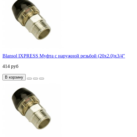
Blansol IXPRESS Муфта с наружной резьбой (20х2.0)х3/4"
414 руб
В корзину