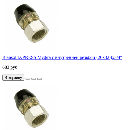
Blansol IXPRESS Муфта с внутренней резьбой (26х3.0)х3/4"
683 руб
В корзину