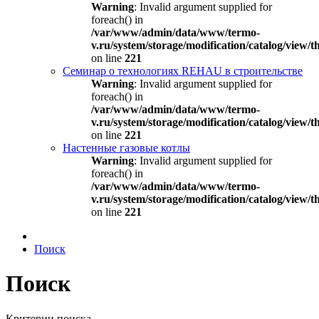
Warning
: Invalid argument supplied for
foreach() in
/var/www/admin/data/www/termo-
v.ru/system/storage/modification/catalog/view
on line
221
Семинар о технологиях REHAU в строительстве
Warning
: Invalid argument supplied for
foreach() in
/var/www/admin/data/www/termo-
v.ru/system/storage/modification/catalog/view
on line
221
Настенные газовые котлы
Warning
: Invalid argument supplied for
foreach() in
/var/www/admin/data/www/termo-
v.ru/system/storage/modification/catalog/view
on line
221
Поиск
Поиск
Критерии поиска