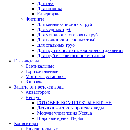
Для газа
Для топлива
Картриджи
Фитинги
Для канализационных труб
Для медных труб
Для металлопластиковых труб
Для полипропиленовых труб
Для стальных труб
Для труб из полиэтилена низкого давления
Для труб из сшитого полиэтилена
Газгольдеры
Вертикальные
Горизонтальные
Монтаж - установка
Заправка
Защита от протечек воды
Аквасторож
Нептун
ГОТОВЫЕ КОМПЛЕКТЫ НЕПТУН
Датчики контроля протечек воды
Модули управления Neptun
Шаровые краны Neptun
Конвекторы
Внутрипольные