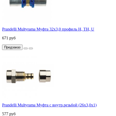
Prandelli Multyrama Муфта 32х3,0 профиль H, TH, U
671 руб
Предзаказ
Prandelli Multyrama Муфта с внутр.резьбой (26х3,0х1)
577 руб