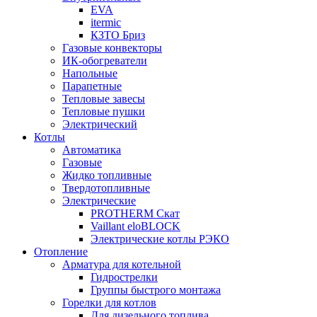
EVA
itermic
КЗТО Бриз
Газовые конвекторы
ИК-обогреватели
Напольные
Парапетные
Тепловые завесы
Тепловые пушки
Электрический
Котлы
Автоматика
Газовые
Жидко топливные
Твердотопливные
Электрические
PROTHERM Скат
Vaillant eloBLOCK
Электрические котлы РЭКО
Отопление
Арматура для котельной
Гидрострелки
Группы быстрого монтажа
Горелки для котлов
Для дизельного топлива