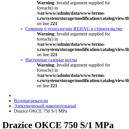
Warning
: Invalid argument supplied for
foreach() in
/var/www/admin/data/www/termo-
v.ru/system/storage/modification/catalog/view
on line
221
Семинар о технологиях REHAU в строительстве
Warning
: Invalid argument supplied for
foreach() in
/var/www/admin/data/www/termo-
v.ru/system/storage/modification/catalog/view
on line
221
Настенные газовые котлы
Warning
: Invalid argument supplied for
foreach() in
/var/www/admin/data/www/termo-
v.ru/system/storage/modification/catalog/view
on line
221
Водонагреватели
Электрический накопительный
Drazice OKCE 750 S/1 MPa
Drazice OKCE 750 S/1 MPa