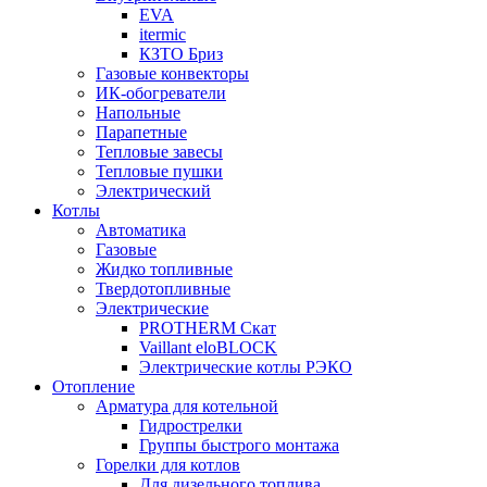
EVA
itermic
КЗТО Бриз
Газовые конвекторы
ИК-обогреватели
Напольные
Парапетные
Тепловые завесы
Тепловые пушки
Электрический
Котлы
Автоматика
Газовые
Жидко топливные
Твердотопливные
Электрические
PROTHERM Скат
Vaillant eloBLOCK
Электрические котлы РЭКО
Отопление
Арматура для котельной
Гидрострелки
Группы быстрого монтажа
Горелки для котлов
Для дизельного топлива