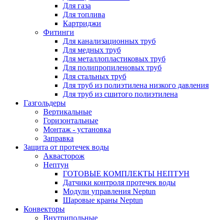
Для газа
Для топлива
Картриджи
Фитинги
Для канализационных труб
Для медных труб
Для металлопластиковых труб
Для полипропиленовых труб
Для стальных труб
Для труб из полиэтилена низкого давления
Для труб из сшитого полиэтилена
Газгольдеры
Вертикальные
Горизонтальные
Монтаж - установка
Заправка
Защита от протечек воды
Аквасторож
Нептун
ГОТОВЫЕ КОМПЛЕКТЫ НЕПТУН
Датчики контроля протечек воды
Модули управления Neptun
Шаровые краны Neptun
Конвекторы
Внутрипольные