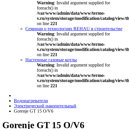
Warning
: Invalid argument supplied for
foreach() in
/var/www/admin/data/www/termo-
v.ru/system/storage/modification/catalog/view
on line
221
Семинар о технологиях REHAU в строительстве
Warning
: Invalid argument supplied for
foreach() in
/var/www/admin/data/www/termo-
v.ru/system/storage/modification/catalog/view
on line
221
Настенные газовые котлы
Warning
: Invalid argument supplied for
foreach() in
/var/www/admin/data/www/termo-
v.ru/system/storage/modification/catalog/view
on line
221
Водонагреватели
Электрический накопительный
Gorenje GT 15 O/V6
Gorenje GT 15 O/V6