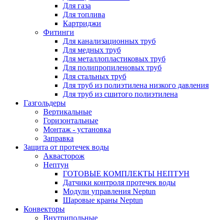
Для газа
Для топлива
Картриджи
Фитинги
Для канализационных труб
Для медных труб
Для металлопластиковых труб
Для полипропиленовых труб
Для стальных труб
Для труб из полиэтилена низкого давления
Для труб из сшитого полиэтилена
Газгольдеры
Вертикальные
Горизонтальные
Монтаж - установка
Заправка
Защита от протечек воды
Аквасторож
Нептун
ГОТОВЫЕ КОМПЛЕКТЫ НЕПТУН
Датчики контроля протечек воды
Модули управления Neptun
Шаровые краны Neptun
Конвекторы
Внутрипольные