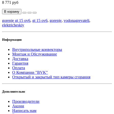
8 771 руб
В корзину
gorenje gt 15 ov6
,
gt 15 ov6
,
gorenje
,
vodonagrevateli
,
elektricheskiy
Информация
Внутрипольные конвекторы
Монтаж и Обслуживание
Доставка
Гарантия
Оплата
О Компании "BVK"
Открытый и закрытый тип камеры сгорания
Дополнительно
Производители
Акции
Написать нам