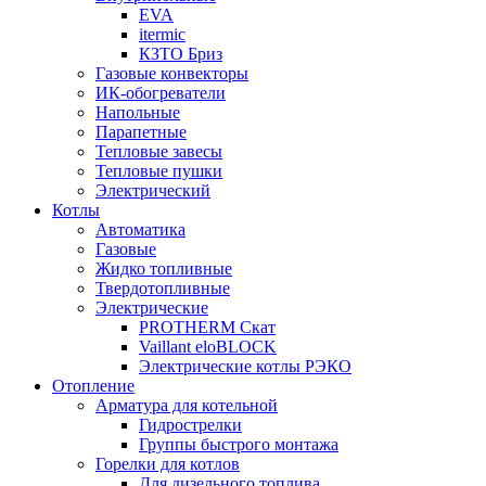
EVA
itermic
КЗТО Бриз
Газовые конвекторы
ИК-обогреватели
Напольные
Парапетные
Тепловые завесы
Тепловые пушки
Электрический
Котлы
Автоматика
Газовые
Жидко топливные
Твердотопливные
Электрические
PROTHERM Скат
Vaillant eloBLOCK
Электрические котлы РЭКО
Отопление
Арматура для котельной
Гидрострелки
Группы быстрого монтажа
Горелки для котлов
Для дизельного топлива