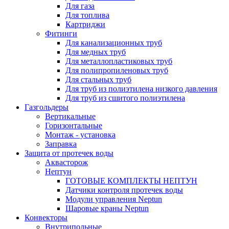
Для газа
Для топлива
Картриджи
Фитинги
Для канализационных труб
Для медных труб
Для металлопластиковых труб
Для полипропиленовых труб
Для стальных труб
Для труб из полиэтилена низкого давления
Для труб из сшитого полиэтилена
Газгольдеры
Вертикальные
Горизонтальные
Монтаж - установка
Заправка
Защита от протечек воды
Аквасторож
Нептун
ГОТОВЫЕ КОМПЛЕКТЫ НЕПТУН
Датчики контроля протечек воды
Модули управления Neptun
Шаровые краны Neptun
Конвекторы
Внутрипольные