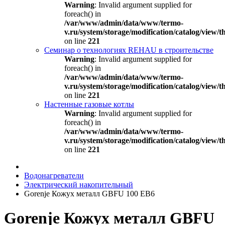
Warning
: Invalid argument supplied for
foreach() in
/var/www/admin/data/www/termo-
v.ru/system/storage/modification/catalog/view
on line
221
Семинар о технологиях REHAU в строительстве
Warning
: Invalid argument supplied for
foreach() in
/var/www/admin/data/www/termo-
v.ru/system/storage/modification/catalog/view
on line
221
Настенные газовые котлы
Warning
: Invalid argument supplied for
foreach() in
/var/www/admin/data/www/termo-
v.ru/system/storage/modification/catalog/view
on line
221
Водонагреватели
Электрический накопительный
Gorenje Кожух металл GBFU 100 EB6
Gorenje Кожух металл GBFU