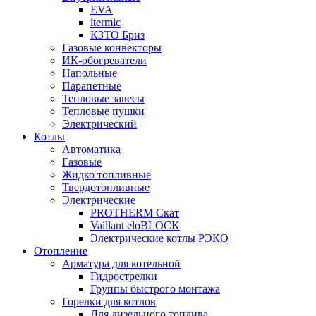
EVA
itermic
КЗТО Бриз
Газовые конвекторы
ИК-обогреватели
Напольные
Парапетные
Тепловые завесы
Тепловые пушки
Электрический
Котлы
Автоматика
Газовые
Жидко топливные
Твердотопливные
Электрические
PROTHERM Скат
Vaillant eloBLOCK
Электрические котлы РЭКО
Отопление
Арматура для котельной
Гидрострелки
Группы быстрого монтажа
Горелки для котлов
Для дизельного топлива