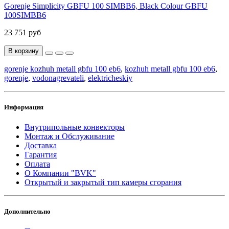
Gorenje Simplicity GBFU 100 SIMBB6, Black Colour GBFU
100SIMBB6
23 751 руб
В корзину
gorenje kozhuh metall gbfu 100 eb6
,
kozhuh metall gbfu 100 eb6
,
gorenje
,
vodonagrevateli
,
elektricheskiy
Информация
Внутрипольные конвекторы
Монтаж и Обслуживание
Доставка
Гарантия
Оплата
О Компании "BVK"
Открытый и закрытый тип камеры сгорания
Дополнительно