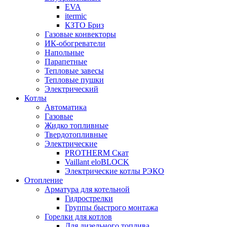
EVA
itermic
КЗТО Бриз
Газовые конвекторы
ИК-обогреватели
Напольные
Парапетные
Тепловые завесы
Тепловые пушки
Электрический
Котлы
Автоматика
Газовые
Жидко топливные
Твердотопливные
Электрические
PROTHERM Скат
Vaillant eloBLOCK
Электрические котлы РЭКО
Отопление
Арматура для котельной
Гидрострелки
Группы быстрого монтажа
Горелки для котлов
Для дизельного топлива