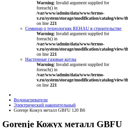
Warning
: Invalid argument supplied for
foreach() in
/var/www/admin/data/www/termo-
v.ru/system/storage/modification/catalog/view
on line
221
Семинар о технологиях REHAU в строительстве
Warning
: Invalid argument supplied for
foreach() in
/var/www/admin/data/www/termo-
v.ru/system/storage/modification/catalog/view
on line
221
Настенные газовые котлы
Warning
: Invalid argument supplied for
foreach() in
/var/www/admin/data/www/termo-
v.ru/system/storage/modification/catalog/view
on line
221
Водонагреватели
Электрический накопительный
Gorenje Кожух металл GBFU 120 B6
Gorenje Кожух металл GBFU