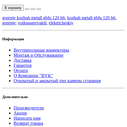
В корзину
gorenje kozhuh metall gbfu 120 b6
,
kozhuh metall gbfu 120 b6
,
gorenje
,
vodonagrevateli
,
elektricheskiy
Информация
Внутрипольные конвекторы
Монтаж и Обслуживание
Доставка
Гарантия
Оплата
О Компании "BVK"
Открытый и закрытый тип камеры сгорания
Дополнительно
Производители
Акции
Написать нам
Возврат товара