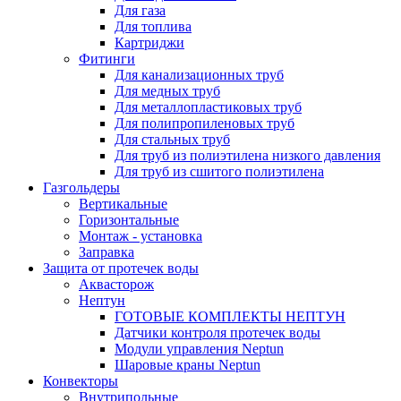
Для газа
Для топлива
Картриджи
Фитинги
Для канализационных труб
Для медных труб
Для металлопластиковых труб
Для полипропиленовых труб
Для стальных труб
Для труб из полиэтилена низкого давления
Для труб из сшитого полиэтилена
Газгольдеры
Вертикальные
Горизонтальные
Монтаж - установка
Заправка
Защита от протечек воды
Аквасторож
Нептун
ГОТОВЫЕ КОМПЛЕКТЫ НЕПТУН
Датчики контроля протечек воды
Модули управления Neptun
Шаровые краны Neptun
Конвекторы
Внутрипольные