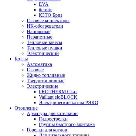
EVA
itermic
КЗТО Бриз
Газовые конвекторы
ИК-обогреватели
Напольные
Парапетные
Тепловые завесы
Тепловые пушки
Электрический
Котлы
Автоматика
Газовые
Жидко топливные
Твердотопливные
Электрические
PROTHERM Скат
Vaillant eloBLOCK
Электрические котлы РЭКО
Отопление
Арматура для котельной
Гидрострелки
Группы быстрого монтажа
Горелки для котлов
Для дизельного топлива