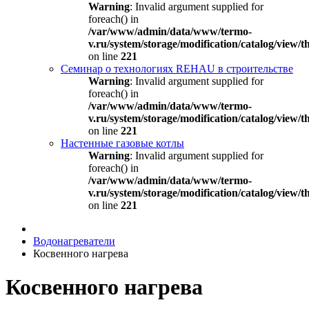
Warning
: Invalid argument supplied for
foreach() in
/var/www/admin/data/www/termo-
v.ru/system/storage/modification/catalog/view
on line
221
Семинар о технологиях REHAU в строительстве
Warning
: Invalid argument supplied for
foreach() in
/var/www/admin/data/www/termo-
v.ru/system/storage/modification/catalog/view
on line
221
Настенные газовые котлы
Warning
: Invalid argument supplied for
foreach() in
/var/www/admin/data/www/termo-
v.ru/system/storage/modification/catalog/view
on line
221
Водонагреватели
Косвенного нагрева
Косвенного нагрева