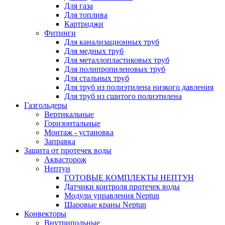
Для газа
Для топлива
Картриджи
Фитинги
Для канализационных труб
Для медных труб
Для металлопластиковых труб
Для полипропиленовых труб
Для стальных труб
Для труб из полиэтилена низкого давления
Для труб из сшитого полиэтилена
Газгольдеры
Вертикальные
Горизонтальные
Монтаж - установка
Заправка
Защита от протечек воды
Аквасторож
Нептун
ГОТОВЫЕ КОМПЛЕКТЫ НЕПТУН
Датчики контроля протечек воды
Модули управления Neptun
Шаровые краны Neptun
Конвекторы
Внутрипольные