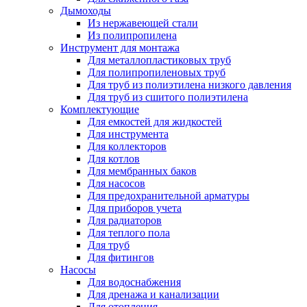
Дымоходы
Из нержавеющей стали
Из полипропилена
Инструмент для монтажа
Для металлопластиковых труб
Для полипропиленовых труб
Для труб из полиэтилена низкого давления
Для труб из сшитого полиэтилена
Комплектующие
Для емкостей для жидкостей
Для инструмента
Для коллекторов
Для котлов
Для мембранных баков
Для насосов
Для предохранительной арматуры
Для приборов учета
Для радиаторов
Для теплого пола
Для труб
Для фитингов
Насосы
Для водоснабжения
Для дренажа и канализации
Для отопления