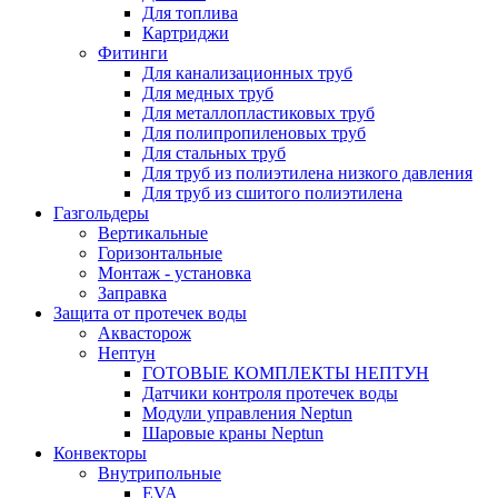
Для топлива
Картриджи
Фитинги
Для канализационных труб
Для медных труб
Для металлопластиковых труб
Для полипропиленовых труб
Для стальных труб
Для труб из полиэтилена низкого давления
Для труб из сшитого полиэтилена
Газгольдеры
Вертикальные
Горизонтальные
Монтаж - установка
Заправка
Защита от протечек воды
Аквасторож
Нептун
ГОТОВЫЕ КОМПЛЕКТЫ НЕПТУН
Датчики контроля протечек воды
Модули управления Neptun
Шаровые краны Neptun
Конвекторы
Внутрипольные
EVA