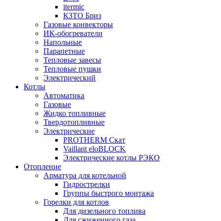
itermic
КЗТО Бриз
Газовые конвекторы
ИК-обогреватели
Напольные
Парапетные
Тепловые завесы
Тепловые пушки
Электрический
Котлы
Автоматика
Газовые
Жидко топливные
Твердотопливные
Электрические
PROTHERM Скат
Vaillant eloBLOCK
Электрические котлы РЭКО
Отопление
Арматура для котельной
Гидрострелки
Группы быстрого монтажа
Горелки для котлов
Для дизельного топлива
Для сжиженного газа