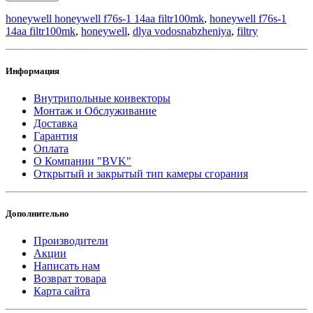
honeywell honeywell f76s-1 14aa filtr100mk
,
honeywell f76s-1
14aa filtr100mk
,
honeywell
,
dlya vodosnabzheniya
,
filtry
Информация
Внутрипольные конвекторы
Монтаж и Обслуживание
Доставка
Гарантия
Оплата
О Компании "BVK"
Открытый и закрытый тип камеры сгорания
Дополнительно
Производители
Акции
Написать нам
Возврат товара
Карта сайта