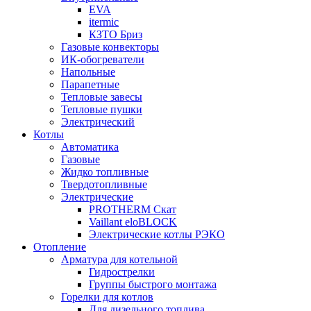
EVA
itermic
КЗТО Бриз
Газовые конвекторы
ИК-обогреватели
Напольные
Парапетные
Тепловые завесы
Тепловые пушки
Электрический
Котлы
Автоматика
Газовые
Жидко топливные
Твердотопливные
Электрические
PROTHERM Скат
Vaillant eloBLOCK
Электрические котлы РЭКО
Отопление
Арматура для котельной
Гидрострелки
Группы быстрого монтажа
Горелки для котлов
Для дизельного топлива