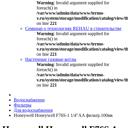
Warning
: Invalid argument supplied for
foreach() in
/var/www/admin/data/www/termo-
v.ru/system/storage/modification/catalog/view
on line
221
Семинар о технологиях REHAU в строительстве
Warning
: Invalid argument supplied for
foreach() in
/var/www/admin/data/www/termo-
v.ru/system/storage/modification/catalog/view
on line
221
Настенные газовые котлы
Warning
: Invalid argument supplied for
foreach() in
/var/www/admin/data/www/termo-
v.ru/system/storage/modification/catalog/view
on line
221
Водоснабжение
Фильтры
Для водоснабжения
Honeywell Honeywell F76S-1 1/4"AA фильтр.100мк