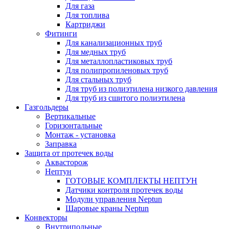
Для газа
Для топлива
Картриджи
Фитинги
Для канализационных труб
Для медных труб
Для металлопластиковых труб
Для полипропиленовых труб
Для стальных труб
Для труб из полиэтилена низкого давления
Для труб из сшитого полиэтилена
Газгольдеры
Вертикальные
Горизонтальные
Монтаж - установка
Заправка
Защита от протечек воды
Аквасторож
Нептун
ГОТОВЫЕ КОМПЛЕКТЫ НЕПТУН
Датчики контроля протечек воды
Модули управления Neptun
Шаровые краны Neptun
Конвекторы
Внутрипольные