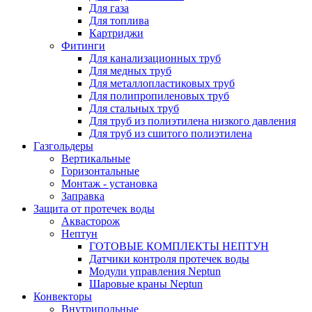
Для газа
Для топлива
Картриджи
Фитинги
Для канализационных труб
Для медных труб
Для металлопластиковых труб
Для полипропиленовых труб
Для стальных труб
Для труб из полиэтилена низкого давления
Для труб из сшитого полиэтилена
Газгольдеры
Вертикальные
Горизонтальные
Монтаж - установка
Заправка
Защита от протечек воды
Аквасторож
Нептун
ГОТОВЫЕ КОМПЛЕКТЫ НЕПТУН
Датчики контроля протечек воды
Модули управления Neptun
Шаровые краны Neptun
Конвекторы
Внутрипольные