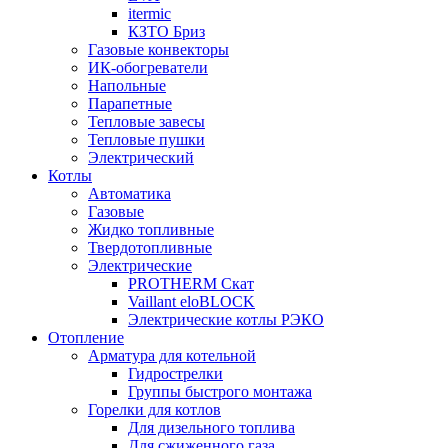
itermic
КЗТО Бриз
Газовые конвекторы
ИК-обогреватели
Напольные
Парапетные
Тепловые завесы
Тепловые пушки
Электрический
Котлы
Автоматика
Газовые
Жидко топливные
Твердотопливные
Электрические
PROTHERM Скат
Vaillant eloBLOCK
Электрические котлы РЭКО
Отопление
Арматура для котельной
Гидрострелки
Группы быстрого монтажа
Горелки для котлов
Для дизельного топлива
Для сжиженного газа