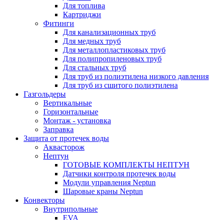
Для топлива
Картриджи
Фитинги
Для канализационных труб
Для медных труб
Для металлопластиковых труб
Для полипропиленовых труб
Для стальных труб
Для труб из полиэтилена низкого давления
Для труб из сшитого полиэтилена
Газгольдеры
Вертикальные
Горизонтальные
Монтаж - установка
Заправка
Защита от протечек воды
Аквасторож
Нептун
ГОТОВЫЕ КОМПЛЕКТЫ НЕПТУН
Датчики контроля протечек воды
Модули управления Neptun
Шаровые краны Neptun
Конвекторы
Внутрипольные
EVA