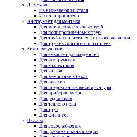
Дымоходы
Из нержавеющей стали
Из полипропилена
Инструмент для монтажа
Для металлопластиковых труб
Для полипропиленовых труб
Для труб из полиэтилена низкого давления
Для труб из сшитого полиэтилена
Комплектующие
Для емкостей для жидкостей
Для инструмента
Для коллекторов
Для котлов
Для мембранных баков
Для насосов
Для предохранительной арматуры
Для приборов учета
Для радиаторов
Для теплого пола
Для труб
Для фитингов
Насосы
Для водоснабжения
Для дренажа и канализации
Для отопления