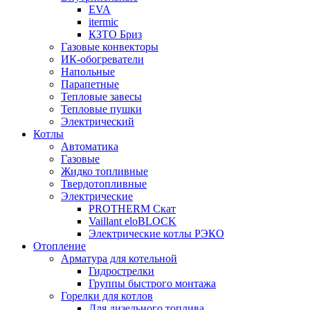
EVA
itermic
КЗТО Бриз
Газовые конвекторы
ИК-обогреватели
Напольные
Парапетные
Тепловые завесы
Тепловые пушки
Электрический
Котлы
Автоматика
Газовые
Жидко топливные
Твердотопливные
Электрические
PROTHERM Скат
Vaillant eloBLOCK
Электрические котлы РЭКО
Отопление
Арматура для котельной
Гидрострелки
Группы быстрого монтажа
Горелки для котлов
Для дизельного топлива