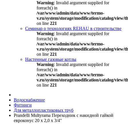
Warning
: Invalid argument supplied for
foreach() in
/var/www/admin/data/www/termo-
v.ru/system/storage/modification/catalog/view
on line
221
Семинар о технологиях REHAU в строительстве
Warning
: Invalid argument supplied for
foreach() in
/var/www/admin/data/www/termo-
v.ru/system/storage/modification/catalog/view
on line
221
Настенные газовые котлы
Warning
: Invalid argument supplied for
foreach() in
/var/www/admin/data/www/termo-
v.ru/system/storage/modification/catalog/view
on line
221
Водоснабжение
Фитинги
Для металлопластиковых труб
Prandelli Multyrama Переходник с накидной гайкой
евроконус 20 х 2,0 х 3/4"