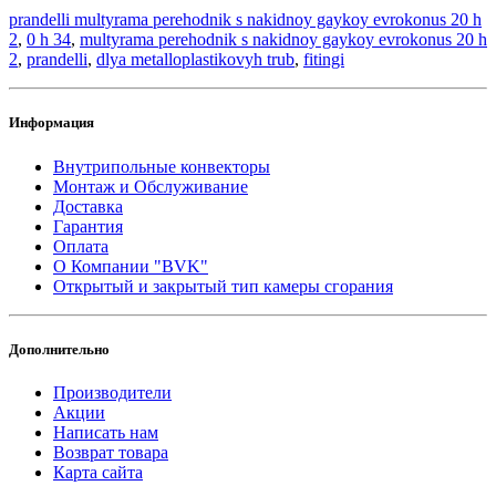
prandelli multyrama perehodnik s nakidnoy gaykoy evrokonus 20 h
2
,
0 h 34
,
multyrama perehodnik s nakidnoy gaykoy evrokonus 20 h
2
,
prandelli
,
dlya metalloplastikovyh trub
,
fitingi
Информация
Внутрипольные конвекторы
Монтаж и Обслуживание
Доставка
Гарантия
Оплата
О Компании "BVK"
Открытый и закрытый тип камеры сгорания
Дополнительно
Производители
Акции
Написать нам
Возврат товара
Карта сайта