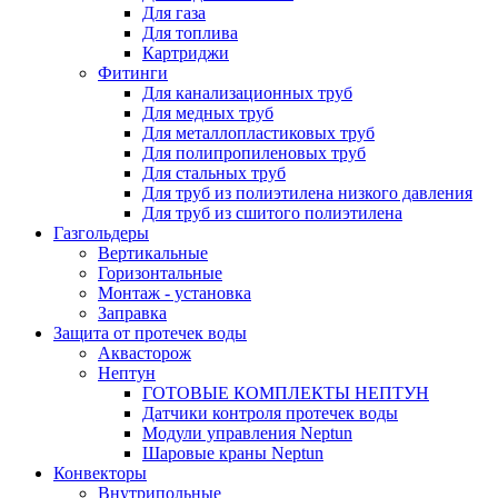
Для газа
Для топлива
Картриджи
Фитинги
Для канализационных труб
Для медных труб
Для металлопластиковых труб
Для полипропиленовых труб
Для стальных труб
Для труб из полиэтилена низкого давления
Для труб из сшитого полиэтилена
Газгольдеры
Вертикальные
Горизонтальные
Монтаж - установка
Заправка
Защита от протечек воды
Аквасторож
Нептун
ГОТОВЫЕ КОМПЛЕКТЫ НЕПТУН
Датчики контроля протечек воды
Модули управления Neptun
Шаровые краны Neptun
Конвекторы
Внутрипольные