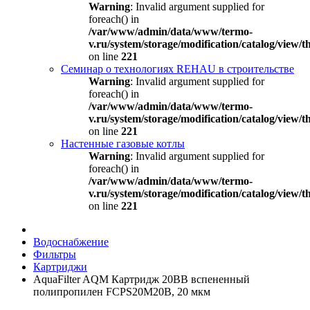
Warning
: Invalid argument supplied for
foreach() in
/var/www/admin/data/www/termo-
v.ru/system/storage/modification/catalog/view
on line
221
Семинар о технологиях REHAU в строительстве
Warning
: Invalid argument supplied for
foreach() in
/var/www/admin/data/www/termo-
v.ru/system/storage/modification/catalog/view
on line
221
Настенные газовые котлы
Warning
: Invalid argument supplied for
foreach() in
/var/www/admin/data/www/termo-
v.ru/system/storage/modification/catalog/view
on line
221
Водоснабжение
Фильтры
Картриджи
AquaFilter AQM Картридж 20ВВ вспененный
полипропилен FCPS20M20B, 20 мкм