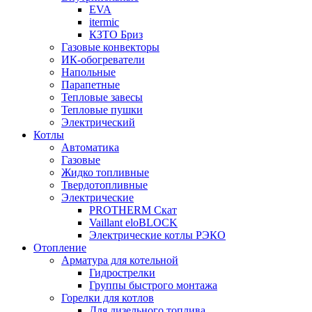
EVA
itermic
КЗТО Бриз
Газовые конвекторы
ИК-обогреватели
Напольные
Парапетные
Тепловые завесы
Тепловые пушки
Электрический
Котлы
Автоматика
Газовые
Жидко топливные
Твердотопливные
Электрические
PROTHERM Скат
Vaillant eloBLOCK
Электрические котлы РЭКО
Отопление
Арматура для котельной
Гидрострелки
Группы быстрого монтажа
Горелки для котлов
Для дизельного топлива