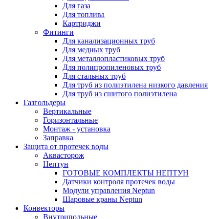
Для газа
Для топлива
Картриджи
Фитинги
Для канализационных труб
Для медных труб
Для металлопластиковых труб
Для полипропиленовых труб
Для стальных труб
Для труб из полиэтилена низкого давления
Для труб из сшитого полиэтилена
Газгольдеры
Вертикальные
Горизонтальные
Монтаж - установка
Заправка
Защита от протечек воды
Аквасторож
Нептун
ГОТОВЫЕ КОМПЛЕКТЫ НЕПТУН
Датчики контроля протечек воды
Модули управления Neptun
Шаровые краны Neptun
Конвекторы
Внутрипольные