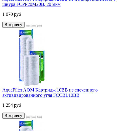
шнура FCPP20M20B, 20 мкм
1 070 руб
В корзину
AquaFilter AQM Картридж 10ВВ из спеченного
актививированного угля FCCBL10ВВ
1 254 руб
В корзину