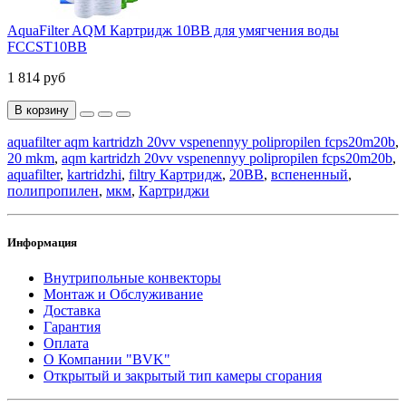
AquaFilter AQM Картридж 10BB для умягчения воды
FCCST10BB
1 814 руб
В корзину
aquafilter aqm kartridzh 20vv vspenennyy polipropilen fcps20m20b
,
20 mkm
,
aqm kartridzh 20vv vspenennyy polipropilen fcps20m20b
,
aquafilter
,
kartridzhi
,
filtry Картридж
,
20ВВ
,
вспененный
,
полипропилен
,
мкм
,
Картриджи
Информация
Внутрипольные конвекторы
Монтаж и Обслуживание
Доставка
Гарантия
Оплата
О Компании "BVK"
Открытый и закрытый тип камеры сгорания