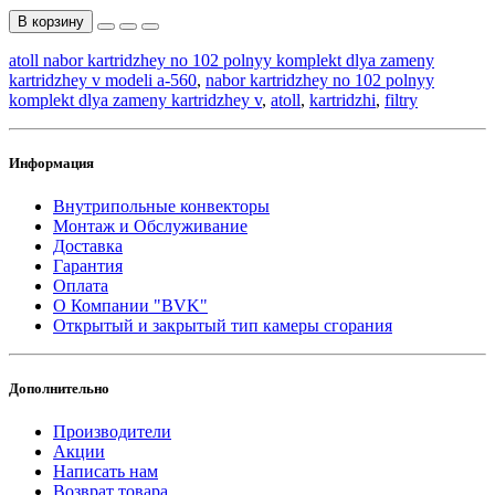
В корзину
atoll nabor kartridzhey no 102 polnyy komplekt dlya zameny
kartridzhey v modeli a-560
,
nabor kartridzhey no 102 polnyy
komplekt dlya zameny kartridzhey v
,
atoll
,
kartridzhi
,
filtry
Информация
Внутрипольные конвекторы
Монтаж и Обслуживание
Доставка
Гарантия
Оплата
О Компании "BVK"
Открытый и закрытый тип камеры сгорания
Дополнительно
Производители
Акции
Написать нам
Возврат товара