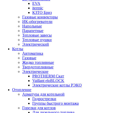
EVA
itermic
КЗТО Бриз
Газовые конвекторы
ИК-обогреватели
Напольные
Парапетные
Тепловые завесы
Тепловые пушки
Электрический
Котлы
Автоматика
Газовые
Жидко топливные
Твердотопливные
Электрические
PROTHERM Скат
Vaillant eloBLOCK
Электрические котлы РЭКО
Отопление
Арматура для котельной
Гидрострелки
Группы быстрого монтажа
Горелки для котлов
Для дизельного топлива