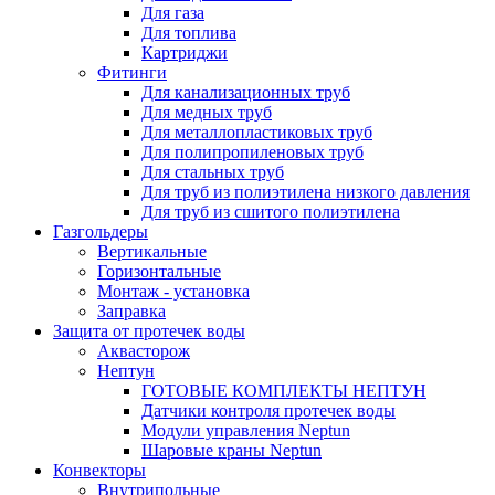
Для газа
Для топлива
Картриджи
Фитинги
Для канализационных труб
Для медных труб
Для металлопластиковых труб
Для полипропиленовых труб
Для стальных труб
Для труб из полиэтилена низкого давления
Для труб из сшитого полиэтилена
Газгольдеры
Вертикальные
Горизонтальные
Монтаж - установка
Заправка
Защита от протечек воды
Аквасторож
Нептун
ГОТОВЫЕ КОМПЛЕКТЫ НЕПТУН
Датчики контроля протечек воды
Модули управления Neptun
Шаровые краны Neptun
Конвекторы
Внутрипольные