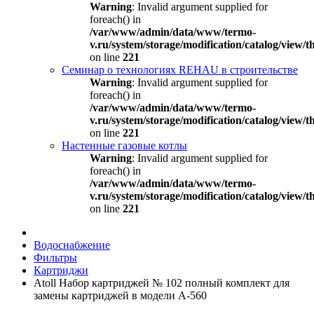
Warning
: Invalid argument supplied for
foreach() in
/var/www/admin/data/www/termo-
v.ru/system/storage/modification/catalog/view
on line
221
Семинар о технологиях REHAU в строительстве
Warning
: Invalid argument supplied for
foreach() in
/var/www/admin/data/www/termo-
v.ru/system/storage/modification/catalog/view
on line
221
Настенные газовые котлы
Warning
: Invalid argument supplied for
foreach() in
/var/www/admin/data/www/termo-
v.ru/system/storage/modification/catalog/view
on line
221
Водоснабжение
Фильтры
Картриджи
Atoll Набор картриджей № 102 полный комплект для
замены картриджей в модели А-560