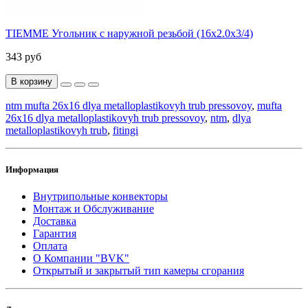
TIEMME Угольник с наружной резьбой (16х2.0х3/4)
343 руб
В корзину
ntm mufta 26x16 dlya metalloplastikovyh trub pressovoy
,
mufta
26x16 dlya metalloplastikovyh trub pressovoy
,
ntm
,
dlya
metalloplastikovyh trub
,
fitingi
Информация
Внутрипольные конвекторы
Монтаж и Обслуживание
Доставка
Гарантия
Оплата
О Компании "BVK"
Открытый и закрытый тип камеры сгорания