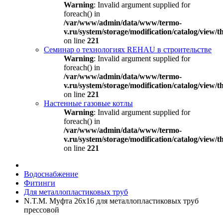
Warning
: Invalid argument supplied for
foreach() in
/var/www/admin/data/www/termo-
v.ru/system/storage/modification/catalog/view
on line
221
Семинар о технологиях REHAU в строительстве
Warning
: Invalid argument supplied for
foreach() in
/var/www/admin/data/www/termo-
v.ru/system/storage/modification/catalog/view
on line
221
Настенные газовые котлы
Warning
: Invalid argument supplied for
foreach() in
/var/www/admin/data/www/termo-
v.ru/system/storage/modification/catalog/view
on line
221
Водоснабжение
Фитинги
Для металлопластиковых труб
N.T.M. Муфта 26x16 для металлопластиковых труб
прессовой