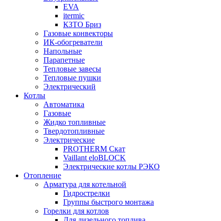
EVA
itermic
КЗТО Бриз
Газовые конвекторы
ИК-обогреватели
Напольные
Парапетные
Тепловые завесы
Тепловые пушки
Электрический
Котлы
Автоматика
Газовые
Жидко топливные
Твердотопливные
Электрические
PROTHERM Скат
Vaillant eloBLOCK
Электрические котлы РЭКО
Отопление
Арматура для котельной
Гидрострелки
Группы быстрого монтажа
Горелки для котлов
Для дизельного топлива