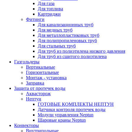
Для газа
Для топлива
Картриджи
Фитинги
Для канализационных труб
Для медных труб
Для металлопластиковых труб
Для полипропиленовых труб
Для стальных труб
Для труб из полиэтилена низкого давления
Для труб из сшитого полиэтилена
Газгольдеры
Вертикальные
Горизонтальные
Монтаж - установка
Заправка
Защита от протечек воды
Аквасторож
Нептун
ГОТОВЫЕ КОМПЛЕКТЫ НЕПТУН
Датчики контроля протечек воды
Модули управления Neptun
Шаровые краны Neptun
Конвекторы
Внутрипольные