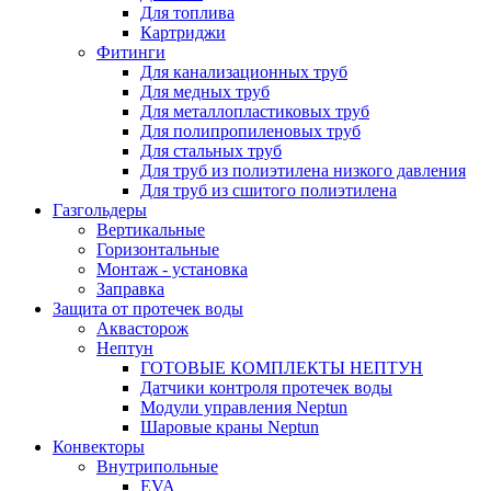
Для топлива
Картриджи
Фитинги
Для канализационных труб
Для медных труб
Для металлопластиковых труб
Для полипропиленовых труб
Для стальных труб
Для труб из полиэтилена низкого давления
Для труб из сшитого полиэтилена
Газгольдеры
Вертикальные
Горизонтальные
Монтаж - установка
Заправка
Защита от протечек воды
Аквасторож
Нептун
ГОТОВЫЕ КОМПЛЕКТЫ НЕПТУН
Датчики контроля протечек воды
Модули управления Neptun
Шаровые краны Neptun
Конвекторы
Внутрипольные
EVA