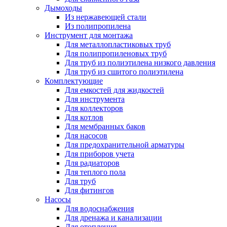
Дымоходы
Из нержавеющей стали
Из полипропилена
Инструмент для монтажа
Для металлопластиковых труб
Для полипропиленовых труб
Для труб из полиэтилена низкого давления
Для труб из сшитого полиэтилена
Комплектующие
Для емкостей для жидкостей
Для инструмента
Для коллекторов
Для котлов
Для мембранных баков
Для насосов
Для предохранительной арматуры
Для приборов учета
Для радиаторов
Для теплого пола
Для труб
Для фитингов
Насосы
Для водоснабжения
Для дренажа и канализации
Для отопления