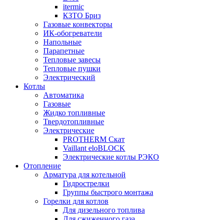
itermic
КЗТО Бриз
Газовые конвекторы
ИК-обогреватели
Напольные
Парапетные
Тепловые завесы
Тепловые пушки
Электрический
Котлы
Автоматика
Газовые
Жидко топливные
Твердотопливные
Электрические
PROTHERM Скат
Vaillant eloBLOCK
Электрические котлы РЭКО
Отопление
Арматура для котельной
Гидрострелки
Группы быстрого монтажа
Горелки для котлов
Для дизельного топлива
Для сжиженного газа