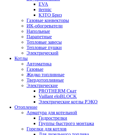
EVA
itermic
КЗТО Бриз
Газовые конвекторы
ИК-обогреватели
Напольные
Парапетные
Тепловые завесы
Тепловые пушки
Электрический
Котлы
Автоматика
Газовые
Жидко топливные
Твердотопливные
Электрические
PROTHERM Скат
Vaillant eloBLOCK
Электрические котлы РЭКО
Отопление
Арматура для котельной
Гидрострелки
Группы быстрого монтажа
Горелки для котлов
Для дизельного топлива