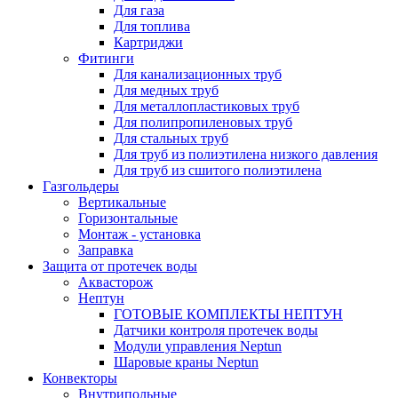
Для газа
Для топлива
Картриджи
Фитинги
Для канализационных труб
Для медных труб
Для металлопластиковых труб
Для полипропиленовых труб
Для стальных труб
Для труб из полиэтилена низкого давления
Для труб из сшитого полиэтилена
Газгольдеры
Вертикальные
Горизонтальные
Монтаж - установка
Заправка
Защита от протечек воды
Аквасторож
Нептун
ГОТОВЫЕ КОМПЛЕКТЫ НЕПТУН
Датчики контроля протечек воды
Модули управления Neptun
Шаровые краны Neptun
Конвекторы
Внутрипольные