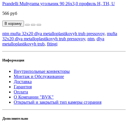
Prandelli Multyrama угольник 90 26х3,0 профиль H, TH, U
566 руб
В корзину
ntm mufta 32x20 dlya metalloplastikovyh trub pressovoy
,
mufta
32x20 dlya metalloplastikovyh trub pressovoy
,
ntm
,
dlya
metalloplastikovyh trub
,
fitingi
Информация
Внутрипольные конвекторы
Монтаж и Обслуживание
Доставка
Гарантия
Оплата
О Компании "BVK"
Открытый и закрытый тип камеры сгорания
Дополнительно