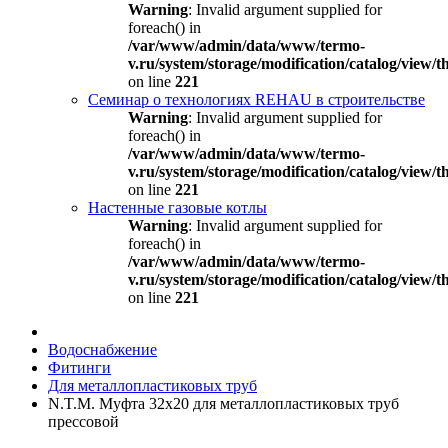
Warning
: Invalid argument supplied for
foreach() in
/var/www/admin/data/www/termo-
v.ru/system/storage/modification/catalog/view
on line
221
Семинар о технологиях REHAU в строительстве
Warning
: Invalid argument supplied for
foreach() in
/var/www/admin/data/www/termo-
v.ru/system/storage/modification/catalog/view
on line
221
Настенные газовые котлы
Warning
: Invalid argument supplied for
foreach() in
/var/www/admin/data/www/termo-
v.ru/system/storage/modification/catalog/view
on line
221
Водоснабжение
Фитинги
Для металлопластиковых труб
N.T.M. Муфта 32x20 для металлопластиковых труб
прессовой