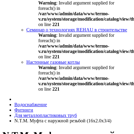
Warning
: Invalid argument supplied for
foreach() in
/var/www/admin/data/www/termo-
v.ru/system/storage/modification/catalog/view
on line
221
Семинар о технологиях REHAU в строительстве
Warning
: Invalid argument supplied for
foreach() in
/var/www/admin/data/www/termo-
v.ru/system/storage/modification/catalog/view
on line
221
Настенные газовые котлы
Warning
: Invalid argument supplied for
foreach() in
/var/www/admin/data/www/termo-
v.ru/system/storage/modification/catalog/view
on line
221
Водоснабжение
Фитинги
Для металлопластиковых труб
N.T.M. Муфта с наружной резьбой (16х2.0х3/4)