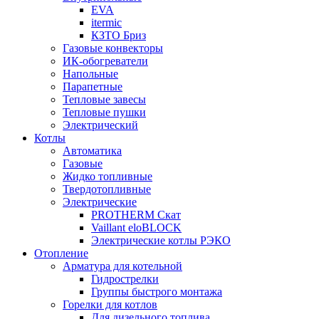
EVA
itermic
КЗТО Бриз
Газовые конвекторы
ИК-обогреватели
Напольные
Парапетные
Тепловые завесы
Тепловые пушки
Электрический
Котлы
Автоматика
Газовые
Жидко топливные
Твердотопливные
Электрические
PROTHERM Скат
Vaillant eloBLOCK
Электрические котлы РЭКО
Отопление
Арматура для котельной
Гидрострелки
Группы быстрого монтажа
Горелки для котлов
Для дизельного топлива