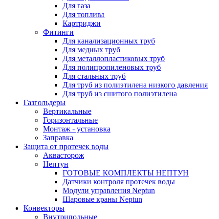
Для газа
Для топлива
Картриджи
Фитинги
Для канализационных труб
Для медных труб
Для металлопластиковых труб
Для полипропиленовых труб
Для стальных труб
Для труб из полиэтилена низкого давления
Для труб из сшитого полиэтилена
Газгольдеры
Вертикальные
Горизонтальные
Монтаж - установка
Заправка
Защита от протечек воды
Аквасторож
Нептун
ГОТОВЫЕ КОМПЛЕКТЫ НЕПТУН
Датчики контроля протечек воды
Модули управления Neptun
Шаровые краны Neptun
Конвекторы
Внутрипольные