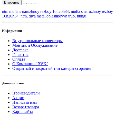
В корзину
ntm mufta s naruzhnoy rezboy 16h20h34
,
mufta s naruzhnoy rezboy
16h20h34
,
ntm
,
dlya metalloplastikovyh trub
,
fitingi
Информация
Внутрипольные конвекторы
Монтаж и Обслуживание
Доставка
Гарантия
Оплата
О Компании "BVK"
Открытый и закрытый тип камеры сгорания
Дополнительно
Производители
Акции
Написать нам
Возврат товара
Карта сайта