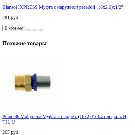
Blansol IXPRESS Муфта с наружной резьбой (16х2.0)х1/2"
281 руб
В корзину
Похожие товары
Prandelli Multyrama Муфта с нар.рез. (16х2,0)х3/4 профиль H,
TH, U
265 руб