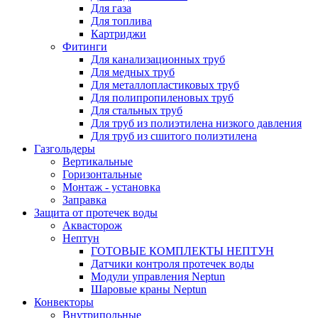
Для газа
Для топлива
Картриджи
Фитинги
Для канализационных труб
Для медных труб
Для металлопластиковых труб
Для полипропиленовых труб
Для стальных труб
Для труб из полиэтилена низкого давления
Для труб из сшитого полиэтилена
Газгольдеры
Вертикальные
Горизонтальные
Монтаж - установка
Заправка
Защита от протечек воды
Аквасторож
Нептун
ГОТОВЫЕ КОМПЛЕКТЫ НЕПТУН
Датчики контроля протечек воды
Модули управления Neptun
Шаровые краны Neptun
Конвекторы
Внутрипольные