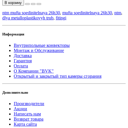
В корзину
ntm mufta soedinitelnaya 26h30
,
mufta soedinitelnaya 26h30
,
ntm
,
dlya metalloplastikovyh trub
,
fitingi
Информация
Внутрипольные конвекторы
Монтаж и Обслуживание
Доставка
Гарантия
Оплата
О Компании "BVK"
Открытый и закрытый тип камеры сгорания
Дополнительно
Производители
Акции
Написать нам
Возврат товара
Карта сайта