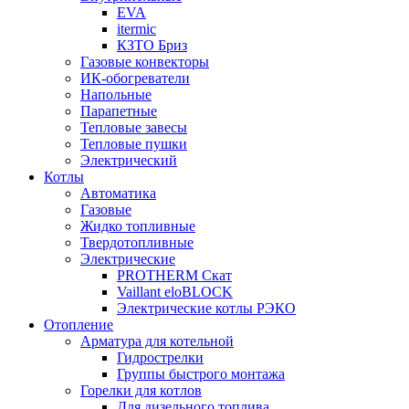
EVA
itermic
КЗТО Бриз
Газовые конвекторы
ИК-обогреватели
Напольные
Парапетные
Тепловые завесы
Тепловые пушки
Электрический
Котлы
Автоматика
Газовые
Жидко топливные
Твердотопливные
Электрические
PROTHERM Скат
Vaillant eloBLOCK
Электрические котлы РЭКО
Отопление
Арматура для котельной
Гидрострелки
Группы быстрого монтажа
Горелки для котлов
Для дизельного топлива