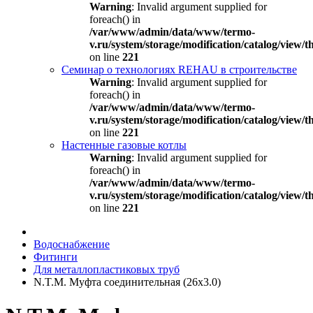
Warning
: Invalid argument supplied for
foreach() in
/var/www/admin/data/www/termo-
v.ru/system/storage/modification/catalog/view
on line
221
Семинар о технологиях REHAU в строительстве
Warning
: Invalid argument supplied for
foreach() in
/var/www/admin/data/www/termo-
v.ru/system/storage/modification/catalog/view
on line
221
Настенные газовые котлы
Warning
: Invalid argument supplied for
foreach() in
/var/www/admin/data/www/termo-
v.ru/system/storage/modification/catalog/view
on line
221
Водоснабжение
Фитинги
Для металлопластиковых труб
N.T.M. Муфта соединительная (26х3.0)