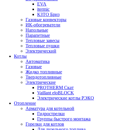
EVA
itermic
КЗТО Бриз
Газовые конвекторы
ИК-обогреватели
Напольные
Парапетные
Тепловые завесы
Тепловые пушки
Электрический
Котлы
Автоматика
Газовые
Жидко топливные
Твердотопливные
Электрические
PROTHERM Скат
Vaillant eloBLOCK
Электрические котлы РЭКО
Отопление
Арматура для котельной
Гидрострелки
Группы быстрого монтажа
Горелки для котлов
Для дизельного топлива