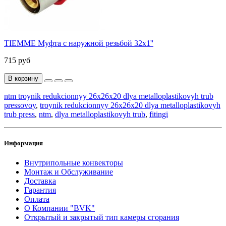
TIEMME Муфта с наружной резьбой 32x1''
715 руб
В корзину
ntm troynik redukcionnyy 26x26x20 dlya metalloplastikovyh trub
pressovoy
,
troynik redukcionnyy 26x26x20 dlya metalloplastikovyh
trub press
,
ntm
,
dlya metalloplastikovyh trub
,
fitingi
Информация
Внутрипольные конвекторы
Монтаж и Обслуживание
Доставка
Гарантия
Оплата
О Компании "BVK"
Открытый и закрытый тип камеры сгорания