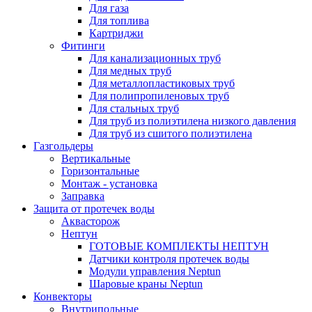
Для газа
Для топлива
Картриджи
Фитинги
Для канализационных труб
Для медных труб
Для металлопластиковых труб
Для полипропиленовых труб
Для стальных труб
Для труб из полиэтилена низкого давления
Для труб из сшитого полиэтилена
Газгольдеры
Вертикальные
Горизонтальные
Монтаж - установка
Заправка
Защита от протечек воды
Аквасторож
Нептун
ГОТОВЫЕ КОМПЛЕКТЫ НЕПТУН
Датчики контроля протечек воды
Модули управления Neptun
Шаровые краны Neptun
Конвекторы
Внутрипольные