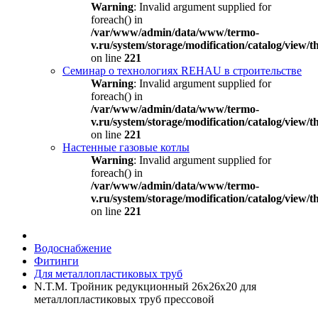
Warning
: Invalid argument supplied for
foreach() in
/var/www/admin/data/www/termo-
v.ru/system/storage/modification/catalog/view
on line
221
Семинар о технологиях REHAU в строительстве
Warning
: Invalid argument supplied for
foreach() in
/var/www/admin/data/www/termo-
v.ru/system/storage/modification/catalog/view
on line
221
Настенные газовые котлы
Warning
: Invalid argument supplied for
foreach() in
/var/www/admin/data/www/termo-
v.ru/system/storage/modification/catalog/view
on line
221
Водоснабжение
Фитинги
Для металлопластиковых труб
N.T.M. Тройник редукционный 26x26x20 для
металлопластиковых труб прессовой