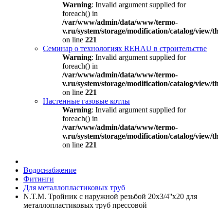
Warning
: Invalid argument supplied for
foreach() in
/var/www/admin/data/www/termo-
v.ru/system/storage/modification/catalog/view
on line
221
Семинар о технологиях REHAU в строительстве
Warning
: Invalid argument supplied for
foreach() in
/var/www/admin/data/www/termo-
v.ru/system/storage/modification/catalog/view
on line
221
Настенные газовые котлы
Warning
: Invalid argument supplied for
foreach() in
/var/www/admin/data/www/termo-
v.ru/system/storage/modification/catalog/view
on line
221
Водоснабжение
Фитинги
Для металлопластиковых труб
N.T.M. Тройник с наружной резьбой 20x3/4''x20 для
металлопластиковых труб прессовой