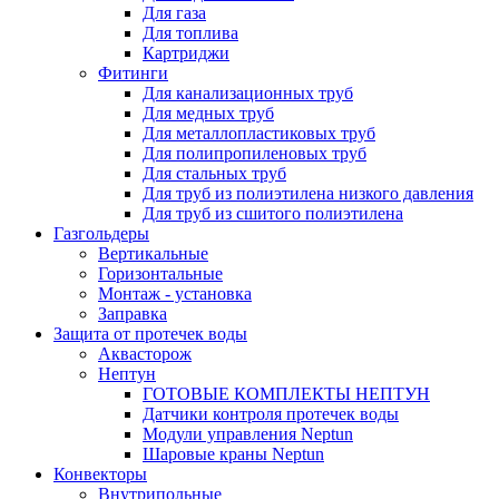
Для газа
Для топлива
Картриджи
Фитинги
Для канализационных труб
Для медных труб
Для металлопластиковых труб
Для полипропиленовых труб
Для стальных труб
Для труб из полиэтилена низкого давления
Для труб из сшитого полиэтилена
Газгольдеры
Вертикальные
Горизонтальные
Монтаж - установка
Заправка
Защита от протечек воды
Аквасторож
Нептун
ГОТОВЫЕ КОМПЛЕКТЫ НЕПТУН
Датчики контроля протечек воды
Модули управления Neptun
Шаровые краны Neptun
Конвекторы
Внутрипольные