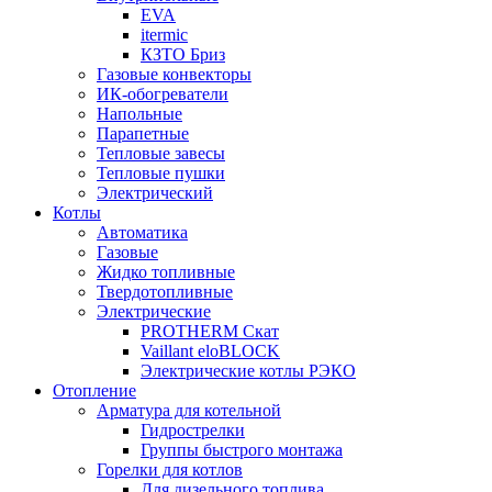
EVA
itermic
КЗТО Бриз
Газовые конвекторы
ИК-обогреватели
Напольные
Парапетные
Тепловые завесы
Тепловые пушки
Электрический
Котлы
Автоматика
Газовые
Жидко топливные
Твердотопливные
Электрические
PROTHERM Скат
Vaillant eloBLOCK
Электрические котлы РЭКО
Отопление
Арматура для котельной
Гидрострелки
Группы быстрого монтажа
Горелки для котлов
Для дизельного топлива