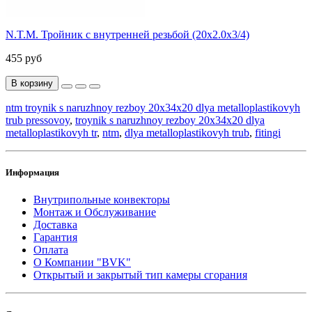
N.T.M. Тройник с внутренней резьбой (20х2.0х3/4)
455 руб
В корзину
ntm troynik s naruzhnoy rezboy 20x34x20 dlya metalloplastikovyh
trub pressovoy
,
troynik s naruzhnoy rezboy 20x34x20 dlya
metalloplastikovyh tr
,
ntm
,
dlya metalloplastikovyh trub
,
fitingi
Информация
Внутрипольные конвекторы
Монтаж и Обслуживание
Доставка
Гарантия
Оплата
О Компании "BVK"
Открытый и закрытый тип камеры сгорания