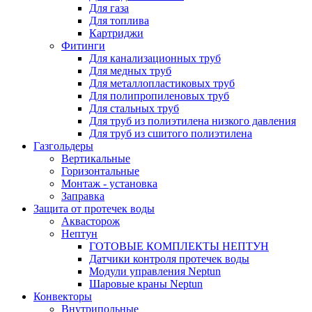
Для газа
Для топлива
Картриджи
Фитинги
Для канализационных труб
Для медных труб
Для металлопластиковых труб
Для полипропиленовых труб
Для стальных труб
Для труб из полиэтилена низкого давления
Для труб из сшитого полиэтилена
Газгольдеры
Вертикальные
Горизонтальные
Монтаж - установка
Заправка
Защита от протечек воды
Аквасторож
Нептун
ГОТОВЫЕ КОМПЛЕКТЫ НЕПТУН
Датчики контроля протечек воды
Модули управления Neptun
Шаровые краны Neptun
Конвекторы
Внутрипольные