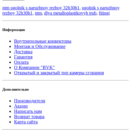
ntm ugolnik s naruzhnoy rezboy 32h30h1
,
ugolnik s naruzhnoy
rezboy 32h30h1
,
ntm
,
dlya metalloplastikovyh trub
,
fitingi
Информация
Внутрипольные конвекторы
Монтаж и Обслуживание
Доставка
Гарантия
Оплата
О Компании "BVK"
Открытый и закрытый тип камеры сгорания
Дополнительно
Производители
Акции
Написать нам
Возврат товара
Карта сайта