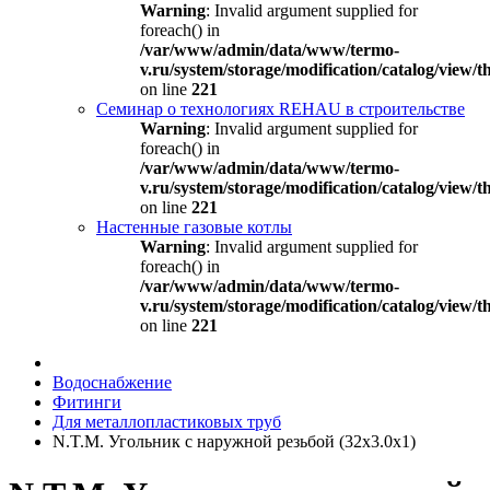
Warning
: Invalid argument supplied for
foreach() in
/var/www/admin/data/www/termo-
v.ru/system/storage/modification/catalog/view
on line
221
Семинар о технологиях REHAU в строительстве
Warning
: Invalid argument supplied for
foreach() in
/var/www/admin/data/www/termo-
v.ru/system/storage/modification/catalog/view
on line
221
Настенные газовые котлы
Warning
: Invalid argument supplied for
foreach() in
/var/www/admin/data/www/termo-
v.ru/system/storage/modification/catalog/view
on line
221
Водоснабжение
Фитинги
Для металлопластиковых труб
N.T.M. Угольник с наружной резьбой (32х3.0х1)