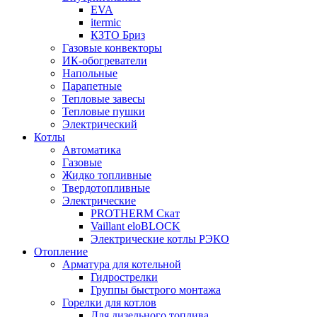
EVA
itermic
КЗТО Бриз
Газовые конвекторы
ИК-обогреватели
Напольные
Парапетные
Тепловые завесы
Тепловые пушки
Электрический
Котлы
Автоматика
Газовые
Жидко топливные
Твердотопливные
Электрические
PROTHERM Скат
Vaillant eloBLOCK
Электрические котлы РЭКО
Отопление
Арматура для котельной
Гидрострелки
Группы быстрого монтажа
Горелки для котлов
Для дизельного топлива