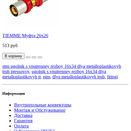
TIEMME Муфта 26x26
513 руб
В корзину
ntm ugolnik s vnutrenney rezboy 16x34 dlya metalloplastikovyh
trub pressovoy
,
ugolnik s vnutrenney rezboy 16x34 dlya
metalloplastikovyh tr
,
ntm
,
dlya metalloplastikovyh trub
,
fitingi
Информация
Внутрипольные конвекторы
Монтаж и Обслуживание
Доставка
Гарантия
Оплата