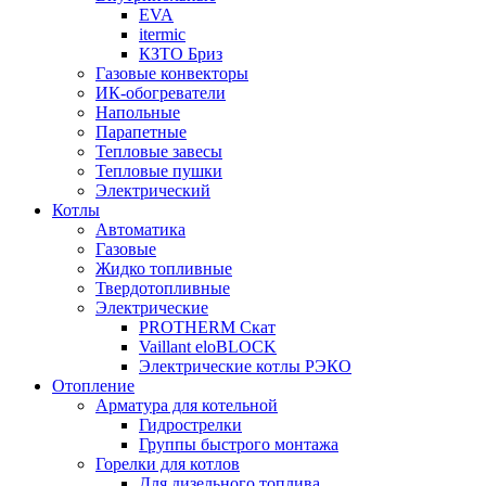
EVA
itermic
КЗТО Бриз
Газовые конвекторы
ИК-обогреватели
Напольные
Парапетные
Тепловые завесы
Тепловые пушки
Электрический
Котлы
Автоматика
Газовые
Жидко топливные
Твердотопливные
Электрические
PROTHERM Скат
Vaillant eloBLOCK
Электрические котлы РЭКО
Отопление
Арматура для котельной
Гидрострелки
Группы быстрого монтажа
Горелки для котлов
Для дизельного топлива