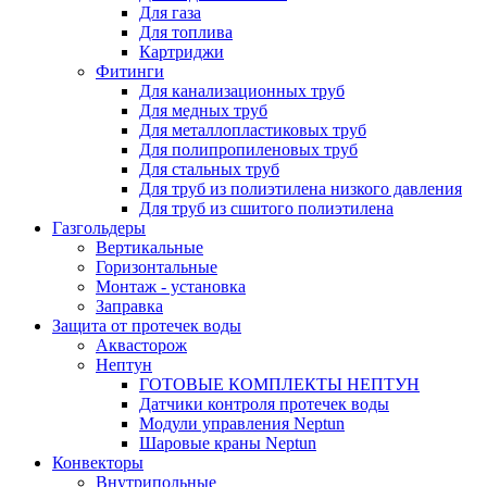
Для газа
Для топлива
Картриджи
Фитинги
Для канализационных труб
Для медных труб
Для металлопластиковых труб
Для полипропиленовых труб
Для стальных труб
Для труб из полиэтилена низкого давления
Для труб из сшитого полиэтилена
Газгольдеры
Вертикальные
Горизонтальные
Монтаж - установка
Заправка
Защита от протечек воды
Аквасторож
Нептун
ГОТОВЫЕ КОМПЛЕКТЫ НЕПТУН
Датчики контроля протечек воды
Модули управления Neptun
Шаровые краны Neptun
Конвекторы
Внутрипольные