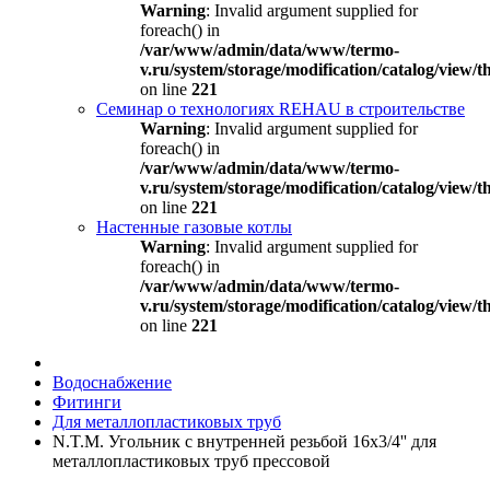
Warning
: Invalid argument supplied for
foreach() in
/var/www/admin/data/www/termo-
v.ru/system/storage/modification/catalog/view
on line
221
Семинар о технологиях REHAU в строительстве
Warning
: Invalid argument supplied for
foreach() in
/var/www/admin/data/www/termo-
v.ru/system/storage/modification/catalog/view
on line
221
Настенные газовые котлы
Warning
: Invalid argument supplied for
foreach() in
/var/www/admin/data/www/termo-
v.ru/system/storage/modification/catalog/view
on line
221
Водоснабжение
Фитинги
Для металлопластиковых труб
N.T.M. Угольник с внутренней резьбой 16x3/4'' для
металлопластиковых труб прессовой