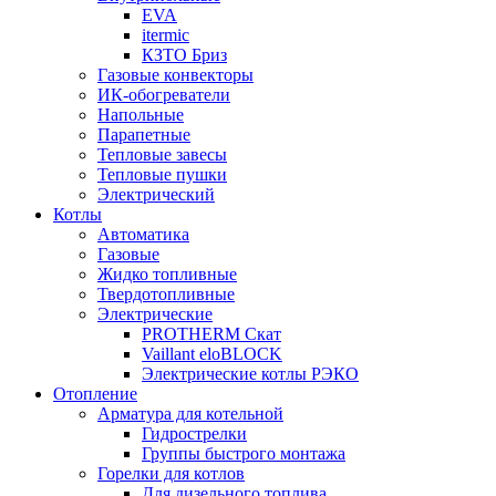
EVA
itermic
КЗТО Бриз
Газовые конвекторы
ИК-обогреватели
Напольные
Парапетные
Тепловые завесы
Тепловые пушки
Электрический
Котлы
Автоматика
Газовые
Жидко топливные
Твердотопливные
Электрические
PROTHERM Скат
Vaillant eloBLOCK
Электрические котлы РЭКО
Отопление
Арматура для котельной
Гидрострелки
Группы быстрого монтажа
Горелки для котлов
Для дизельного топлива