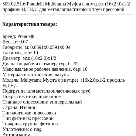
509.02.51.6 Prandelli Multyrama Муфта с внут.рез. (16х2,0)х1/2
профиль H,TH,U для металлопластиковых труб прессовой
Характеристики товара:
Бренд:
Prandelli
Вес, кг:
0.07
Габариты, м:
0.0591x0.0591x0.04
Гарантия, лет:
10
Диаметр, мм:
(16х2.0)х1/2
Диапазон рабочих температур, С:
95
Максимальное рабочее давление, бар:
10
Материал изготовления:
латунь
Модель:
Multyrama Муфта с внут.рез. (16х2,0)х1/2 профиль
H,TH,U
Подгруппа:
для металлопластиковых труб
Покрытие:
никелированное
Стандарт опрессовки:
универсальный
Страна:
Италия
Тип монтажа:
опрессовка
Тип фитинга:
прессовой
Товарная группа:
фитинги
Уплотнение:
o-ring
Авторизация