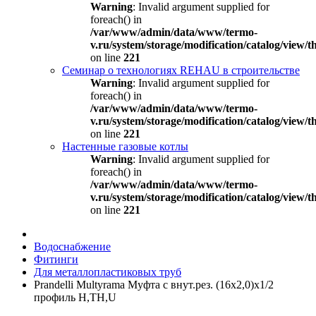
Warning
: Invalid argument supplied for
foreach() in
/var/www/admin/data/www/termo-
v.ru/system/storage/modification/catalog/view
on line
221
Семинар о технологиях REHAU в строительстве
Warning
: Invalid argument supplied for
foreach() in
/var/www/admin/data/www/termo-
v.ru/system/storage/modification/catalog/view
on line
221
Настенные газовые котлы
Warning
: Invalid argument supplied for
foreach() in
/var/www/admin/data/www/termo-
v.ru/system/storage/modification/catalog/view
on line
221
Водоснабжение
Фитинги
Для металлопластиковых труб
Prandelli Multyrama Муфта с внут.рез. (16х2,0)х1/2
профиль H,TH,U