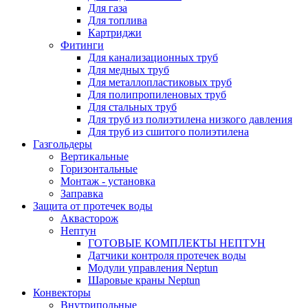
Для газа
Для топлива
Картриджи
Фитинги
Для канализационных труб
Для медных труб
Для металлопластиковых труб
Для полипропиленовых труб
Для стальных труб
Для труб из полиэтилена низкого давления
Для труб из сшитого полиэтилена
Газгольдеры
Вертикальные
Горизонтальные
Монтаж - установка
Заправка
Защита от протечек воды
Аквасторож
Нептун
ГОТОВЫЕ КОМПЛЕКТЫ НЕПТУН
Датчики контроля протечек воды
Модули управления Neptun
Шаровые краны Neptun
Конвекторы
Внутрипольные