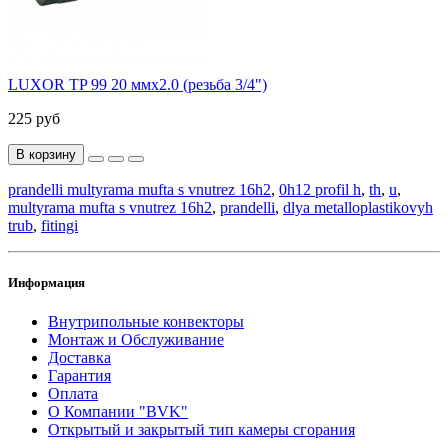
LUXOR TP 99 20 ммх2.0 (резьба 3/4")
225 руб
В корзину
prandelli multyrama mufta s vnutrez 16h2
,
0h12 profil h
,
th
,
u
,
multyrama mufta s vnutrez 16h2
,
prandelli
,
dlya metalloplastikovyh
trub
,
fitingi
Информация
Внутрипольные конвекторы
Монтаж и Обслуживание
Доставка
Гарантия
Оплата
О Компании "BVK"
Открытый и закрытый тип камеры сгорания