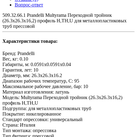
Вопрос-ответ
509.32.66.1 Prandelli Multyrama Переходной тройник
(26.3х26.3х16,2) профиль H,TH,U для металлопластиковых
труб прессовой
Характеристики товара:
Бренд:
Prandelli
Вес, кг:
0.10
Габариты, м:
0.0591x0.0591x0.04
Гарантия, лет:
10
Диаметр, мм:
26.3х26.3х16.2
Диапазон рабочих температур, С:
95
Максимальное рабочее давление, бар:
10
Материал изготовления:
латунь
Модель:
Multyrama Переходной тройник (26.3х26.3х16,2)
профиль H,TH,U
Подгруппа:
для металлопластиковых труб
Покрытие:
никелированное
Стандарт опрессовки:
универсальный
Страна:
Италия
Тип монтажа:
опрессовка
Тип фитинга:
прессовой