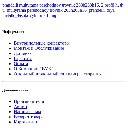
prandelli multyrama perehodnoy troynik 263h263h16
,
2 profil h
,
th
,
u
,
multyrama perehodnoy troynik 263h263h16
,
prandelli
,
dlya
metalloplastikovyh trub
,
fitingi
Информация
Внутрипольные конвекторы
Монтаж и Обслуживание
Доставка
Гарантия
Оплата
О Компании "BVK"
Открытый и закрытый тип камеры сгорания
Дополнительно
Производители
Акции
Написать нам
Возврат товара
Карта сайта