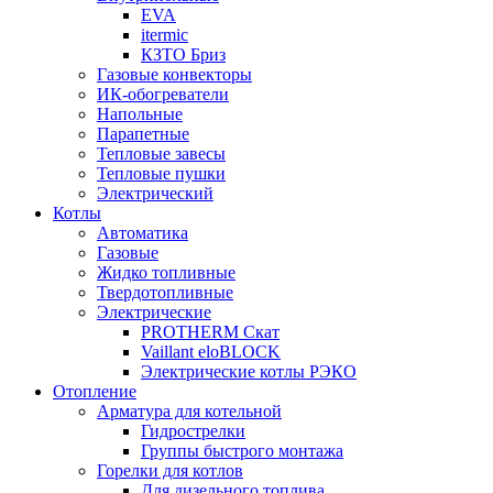
EVA
itermic
КЗТО Бриз
Газовые конвекторы
ИК-обогреватели
Напольные
Парапетные
Тепловые завесы
Тепловые пушки
Электрический
Котлы
Автоматика
Газовые
Жидко топливные
Твердотопливные
Электрические
PROTHERM Скат
Vaillant eloBLOCK
Электрические котлы РЭКО
Отопление
Арматура для котельной
Гидрострелки
Группы быстрого монтажа
Горелки для котлов
Для дизельного топлива