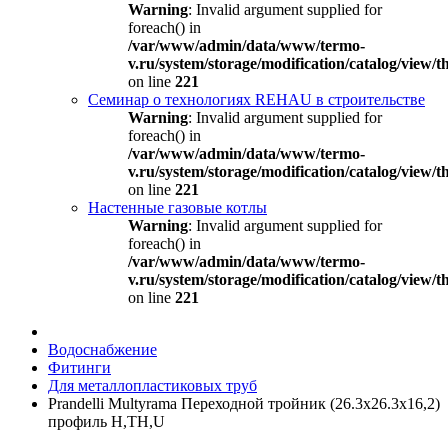
Warning
: Invalid argument supplied for
foreach() in
/var/www/admin/data/www/termo-
v.ru/system/storage/modification/catalog/view
on line
221
Семинар о технологиях REHAU в строительстве
Warning
: Invalid argument supplied for
foreach() in
/var/www/admin/data/www/termo-
v.ru/system/storage/modification/catalog/view
on line
221
Настенные газовые котлы
Warning
: Invalid argument supplied for
foreach() in
/var/www/admin/data/www/termo-
v.ru/system/storage/modification/catalog/view
on line
221
Водоснабжение
Фитинги
Для металлопластиковых труб
Prandelli Multyrama Переходной тройник (26.3х26.3х16,2)
профиль H,TH,U