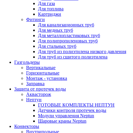
Для газа
Для топлива
Картриджи
Фитинги
Для канализационных труб
Для медных труб
Для металлопластиковых труб
Для полипропиленовых труб
Для стальных труб
Для труб из полиэтилена низкого давления
Для труб из сшитого полиэтилена
Газгольдеры
Вертикальные
Горизонтальные
Монтаж - установка
Заправка
Защита от протечек воды
Аквасторож
Нептун
ГОТОВЫЕ КОМПЛЕКТЫ НЕПТУН
Датчики контроля протечек воды
Модули управления Neptun
Шаровые краны Neptun
Конвекторы
Внутрипольные