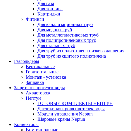
Для газа
Для топлива
Картриджи
Фитинги
Для канализационных труб
Для медных труб
Для металлопластиковых труб
Для полипропиленовых труб
Для стальных труб
Для труб из полиэтилена низкого давления
Для труб из сшитого полиэтилена
Газгольдеры
Вертикальные
Горизонтальные
Монтаж - установка
Заправка
Защита от протечек воды
Аквасторож
Нептун
ГОТОВЫЕ КОМПЛЕКТЫ НЕПТУН
Датчики контроля протечек воды
Модули управления Neptun
Шаровые краны Neptun
Конвекторы
Внутрипольные