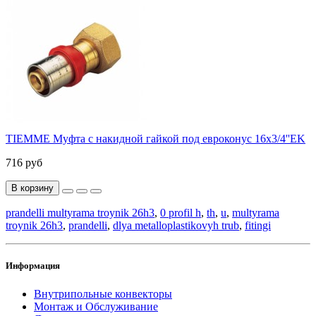
TIEMME Муфта с накидной гайкой под евроконус 16x3/4''EK
716 руб
В корзину
prandelli multyrama troynik 26h3
,
0 profil h
,
th
,
u
,
multyrama
troynik 26h3
,
prandelli
,
dlya metalloplastikovyh trub
,
fitingi
Информация
Внутрипольные конвекторы
Монтаж и Обслуживание