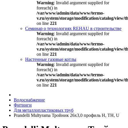
Warning
: Invalid argument supplied for
foreach() in
/var/www/admin/data/www/termo-
v.ru/system/storage/modification/catalog/view
on line
221
Семинар о технологиях REHAU в строительстве
Warning
: Invalid argument supplied for
foreach() in
/var/www/admin/data/www/termo-
v.ru/system/storage/modification/catalog/view
on line
221
Настенные газовые котлы
Warning
: Invalid argument supplied for
foreach() in
/var/www/admin/data/www/termo-
v.ru/system/storage/modification/catalog/view
on line
221
Водоснабжение
Фитинги
Для металлопластиковых труб
Prandelli Multyrama Тройник 26х3,0 профиль H, TH, U