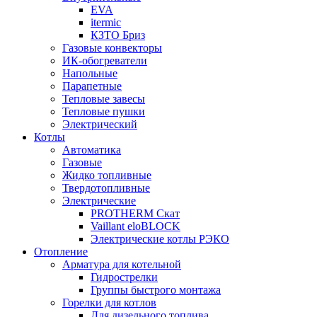
EVA
itermic
КЗТО Бриз
Газовые конвекторы
ИК-обогреватели
Напольные
Парапетные
Тепловые завесы
Тепловые пушки
Электрический
Котлы
Автоматика
Газовые
Жидко топливные
Твердотопливные
Электрические
PROTHERM Скат
Vaillant eloBLOCK
Электрические котлы РЭКО
Отопление
Арматура для котельной
Гидрострелки
Группы быстрого монтажа
Горелки для котлов
Для дизельного топлива