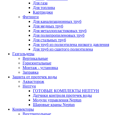
Для газа
Для топлива
Картриджи
Фитинги
Для канализационных труб
Для медных труб
Для металлопластиковых труб
Для полипропиленовых труб
Для стальных труб
Для труб из полиэтилена низкого давления
Для труб из сшитого полиэтилена
Газгольдеры
Вертикальные
Горизонтальные
Монтаж - установка
Заправка
Защита от протечек воды
Аквасторож
Нептун
ГОТОВЫЕ КОМПЛЕКТЫ НЕПТУН
Датчики контроля протечек воды
Модули управления Neptun
Шаровые краны Neptun
Конвекторы
Внутрипольные