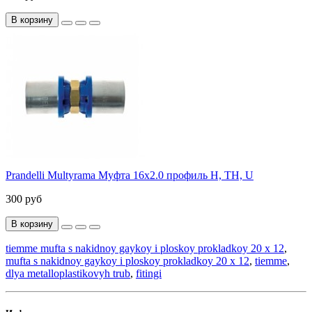
В корзину
Prandelli Multyrama Муфта 16х2.0 профиль H, TH, U
300 руб
В корзину
tiemme mufta s nakidnoy gaykoy i ploskoy prokladkoy 20 x 12
,
mufta s nakidnoy gaykoy i ploskoy prokladkoy 20 x 12
,
tiemme
,
dlya metalloplastikovyh trub
,
fitingi