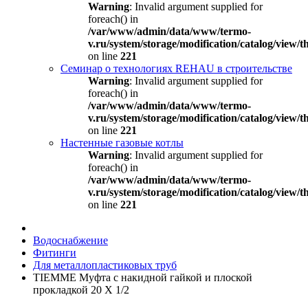
Warning
: Invalid argument supplied for
foreach() in
/var/www/admin/data/www/termo-
v.ru/system/storage/modification/catalog/view
on line
221
Семинар о технологиях REHAU в строительстве
Warning
: Invalid argument supplied for
foreach() in
/var/www/admin/data/www/termo-
v.ru/system/storage/modification/catalog/view
on line
221
Настенные газовые котлы
Warning
: Invalid argument supplied for
foreach() in
/var/www/admin/data/www/termo-
v.ru/system/storage/modification/catalog/view
on line
221
Водоснабжение
Фитинги
Для металлопластиковых труб
TIEMME Муфта с накидной гайкой и плоской
прокладкой 20 X 1/2