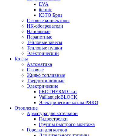
EVA
itermic
КЗТО Бриз
Газовые конвекторы
ИК-обогреватели
Напольные
Парапетные
Тепловые завесы
Тепловые пушки
Электрический
Котлы
Автоматика
Газовые
Жидко топливные
Твердотопливные
Электрические
PROTHERM Скат
Vaillant eloBLOCK
Электрические котлы РЭКО
Отопление
Арматура для котельной
Гидрострелки
Группы быстрого монтажа
Горелки для котлов
Для дизельного топлива