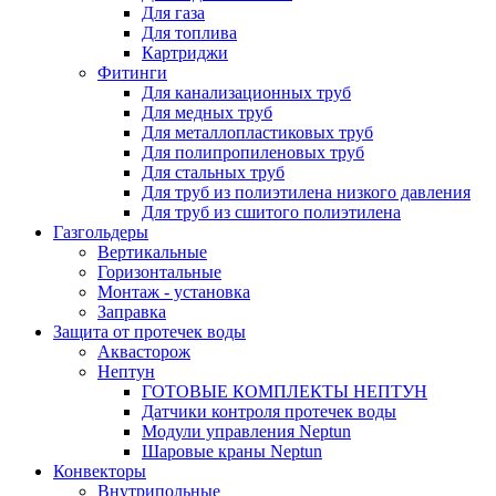
Для газа
Для топлива
Картриджи
Фитинги
Для канализационных труб
Для медных труб
Для металлопластиковых труб
Для полипропиленовых труб
Для стальных труб
Для труб из полиэтилена низкого давления
Для труб из сшитого полиэтилена
Газгольдеры
Вертикальные
Горизонтальные
Монтаж - установка
Заправка
Защита от протечек воды
Аквасторож
Нептун
ГОТОВЫЕ КОМПЛЕКТЫ НЕПТУН
Датчики контроля протечек воды
Модули управления Neptun
Шаровые краны Neptun
Конвекторы
Внутрипольные