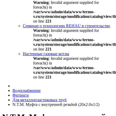
Warning
: Invalid argument supplied for
foreach() in
/var/www/admin/data/www/termo-
v.ru/system/storage/modification/catalog/view
on line
221
Семинар о технологиях REHAU в строительстве
Warning
: Invalid argument supplied for
foreach() in
/var/www/admin/data/www/termo-
v.ru/system/storage/modification/catalog/view
on line
221
Настенные газовые котлы
Warning
: Invalid argument supplied for
foreach() in
/var/www/admin/data/www/termo-
v.ru/system/storage/modification/catalog/view
on line
221
Водоснабжение
Фитинги
Для металлопластиковых труб
N.T.M. Муфта с внутренней резьбой (20х2.0х1/2)