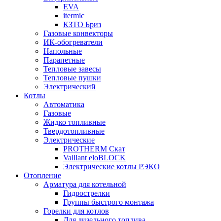
EVA
itermic
КЗТО Бриз
Газовые конвекторы
ИК-обогреватели
Напольные
Парапетные
Тепловые завесы
Тепловые пушки
Электрический
Котлы
Автоматика
Газовые
Жидко топливные
Твердотопливные
Электрические
PROTHERM Скат
Vaillant eloBLOCK
Электрические котлы РЭКО
Отопление
Арматура для котельной
Гидрострелки
Группы быстрого монтажа
Горелки для котлов
Для дизельного топлива