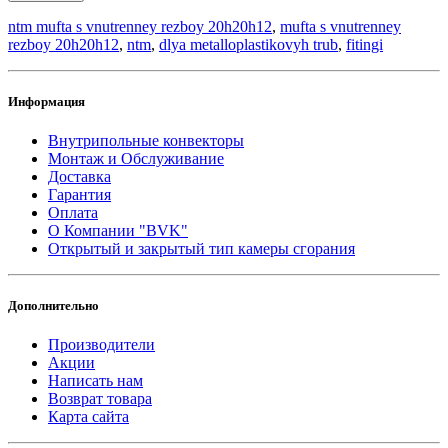
ntm mufta s vnutrenney rezboy 20h20h12
,
mufta s vnutrenney
rezboy 20h20h12
,
ntm
,
dlya metalloplastikovyh trub
,
fitingi
Информация
Внутрипольные конвекторы
Монтаж и Обслуживание
Доставка
Гарантия
Оплата
О Компании "BVK"
Открытый и закрытый тип камеры сгорания
Дополнительно
Производители
Акции
Написать нам
Возврат товара
Карта сайта