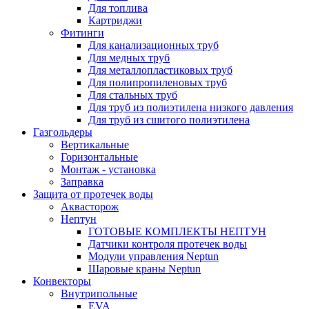
Для топлива
Картриджи
Фитинги
Для канализационных труб
Для медных труб
Для металлопластиковых труб
Для полипропиленовых труб
Для стальных труб
Для труб из полиэтилена низкого давления
Для труб из сшитого полиэтилена
Газгольдеры
Вертикальные
Горизонтальные
Монтаж - установка
Заправка
Защита от протечек воды
Аквасторож
Нептун
ГОТОВЫЕ КОМПЛЕКТЫ НЕПТУН
Датчики контроля протечек воды
Модули управления Neptun
Шаровые краны Neptun
Конвекторы
Внутрипольные
EVA