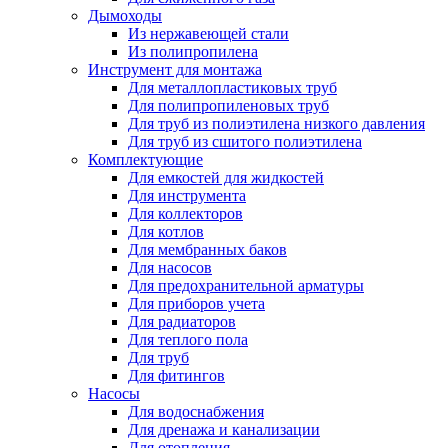
Дымоходы
Из нержавеющей стали
Из полипропилена
Инструмент для монтажа
Для металлопластиковых труб
Для полипропиленовых труб
Для труб из полиэтилена низкого давления
Для труб из сшитого полиэтилена
Комплектующие
Для емкостей для жидкостей
Для инструмента
Для коллекторов
Для котлов
Для мембранных баков
Для насосов
Для предохранительной арматуры
Для приборов учета
Для радиаторов
Для теплого пола
Для труб
Для фитингов
Насосы
Для водоснабжения
Для дренажа и канализации
Для отопления