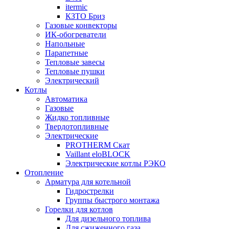
itermic
КЗТО Бриз
Газовые конвекторы
ИК-обогреватели
Напольные
Парапетные
Тепловые завесы
Тепловые пушки
Электрический
Котлы
Автоматика
Газовые
Жидко топливные
Твердотопливные
Электрические
PROTHERM Скат
Vaillant eloBLOCK
Электрические котлы РЭКО
Отопление
Арматура для котельной
Гидрострелки
Группы быстрого монтажа
Горелки для котлов
Для дизельного топлива
Для сжиженного газа