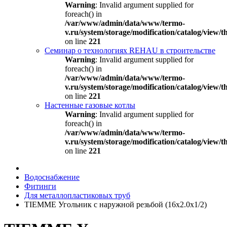
Warning
: Invalid argument supplied for
foreach() in
/var/www/admin/data/www/termo-
v.ru/system/storage/modification/catalog/view
on line
221
Семинар о технологиях REHAU в строительстве
Warning
: Invalid argument supplied for
foreach() in
/var/www/admin/data/www/termo-
v.ru/system/storage/modification/catalog/view
on line
221
Настенные газовые котлы
Warning
: Invalid argument supplied for
foreach() in
/var/www/admin/data/www/termo-
v.ru/system/storage/modification/catalog/view
on line
221
Водоснабжение
Фитинги
Для металлопластиковых труб
TIEMME Угольник с наружной резьбой (16х2.0х1/2)