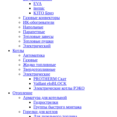
EVA
itermic
КЗТО Бриз
Газовые конвекторы
ИК-обогреватели
Напольные
Парапетные
Тепловые завесы
Тепловые пушки
Электрический
Котлы
Автоматика
Газовые
Жидко топливные
Твердотопливные
Электрические
PROTHERM Скат
Vaillant eloBLOCK
Электрические котлы РЭКО
Отопление
Арматура для котельной
Гидрострелки
Группы быстрого монтажа
Горелки для котлов
Для дизельного топлива