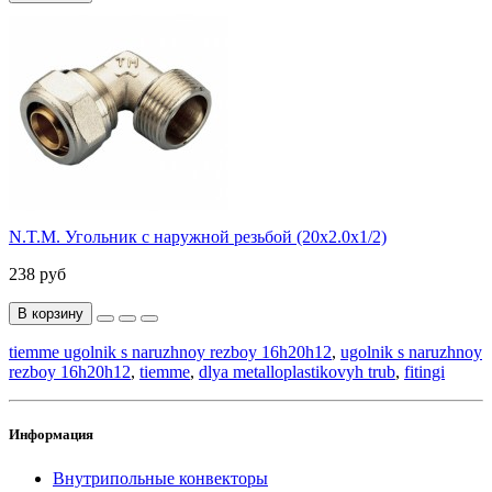
N.T.M. Угольник с наружной резьбой (20х2.0х1/2)
238 руб
В корзину
tiemme ugolnik s naruzhnoy rezboy 16h20h12
,
ugolnik s naruzhnoy
rezboy 16h20h12
,
tiemme
,
dlya metalloplastikovyh trub
,
fitingi
Информация
Внутрипольные конвекторы