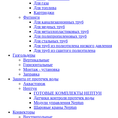
Для газа
Для топлива
Картриджи
Фитинги
Для канализационных труб
Для медных труб
Для металлопластиковых труб
Для полипропиленовых труб
Для стальных труб
Для труб из полиэтилена низкого давления
Для труб из сшитого полиэтилена
Газгольдеры
Вертикальные
Горизонтальные
Монтаж - установка
Заправка
Защита от протечек воды
Аквасторож
Нептун
ГОТОВЫЕ КОМПЛЕКТЫ НЕПТУН
Датчики контроля протечек воды
Модули управления Neptun
Шаровые краны Neptun
Конвекторы
Внутрипольные