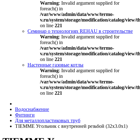
Warning
: Invalid argument supplied for
foreach() in
/var/www/admin/data/www/termo-
v.ru/system/storage/modification/catalog/view
on line
221
Семинар о технологиях REHAU в строительстве
Warning
: Invalid argument supplied for
foreach() in
/var/www/admin/data/www/termo-
v.ru/system/storage/modification/catalog/view
on line
221
Настенные газовые котлы
Warning
: Invalid argument supplied for
foreach() in
/var/www/admin/data/www/termo-
v.ru/system/storage/modification/catalog/view
on line
221
Водоснабжение
Фитинги
Для металлопластиковых труб
TIEMME Угольник с внутренней резьбой (32х3.0х1)