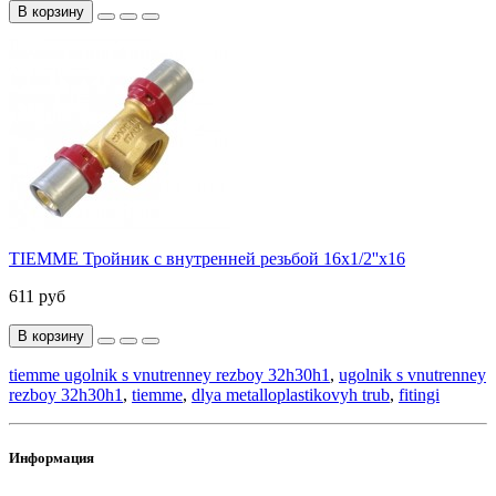
В корзину
TIEMME Тройник с внутренней резьбой 16х1/2''x16
611 руб
В корзину
tiemme ugolnik s vnutrenney rezboy 32h30h1
,
ugolnik s vnutrenney
rezboy 32h30h1
,
tiemme
,
dlya metalloplastikovyh trub
,
fitingi
Информация