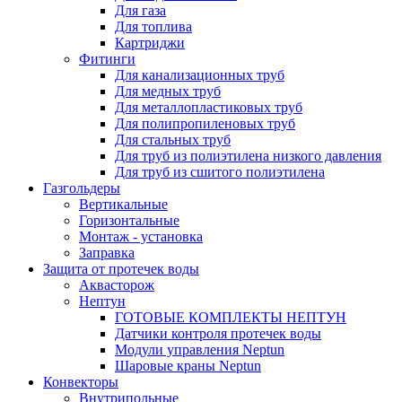
Для газа
Для топлива
Картриджи
Фитинги
Для канализационных труб
Для медных труб
Для металлопластиковых труб
Для полипропиленовых труб
Для стальных труб
Для труб из полиэтилена низкого давления
Для труб из сшитого полиэтилена
Газгольдеры
Вертикальные
Горизонтальные
Монтаж - установка
Заправка
Защита от протечек воды
Аквасторож
Нептун
ГОТОВЫЕ КОМПЛЕКТЫ НЕПТУН
Датчики контроля протечек воды
Модули управления Neptun
Шаровые краны Neptun
Конвекторы
Внутрипольные