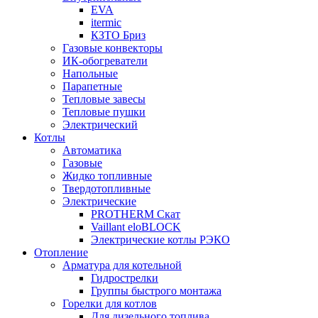
EVA
itermic
КЗТО Бриз
Газовые конвекторы
ИК-обогреватели
Напольные
Парапетные
Тепловые завесы
Тепловые пушки
Электрический
Котлы
Автоматика
Газовые
Жидко топливные
Твердотопливные
Электрические
PROTHERM Скат
Vaillant eloBLOCK
Электрические котлы РЭКО
Отопление
Арматура для котельной
Гидрострелки
Группы быстрого монтажа
Горелки для котлов
Для дизельного топлива