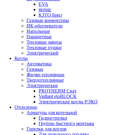
EVA
itermic
КЗТО Бриз
Газовые конвекторы
ИК-обогреватели
Напольные
Парапетные
Тепловые завесы
Тепловые пушки
Электрический
Котлы
Автоматика
Газовые
Жидко топливные
Твердотопливные
Электрические
PROTHERM Скат
Vaillant eloBLOCK
Электрические котлы РЭКО
Отопление
Арматура для котельной
Гидрострелки
Группы быстрого монтажа
Горелки для котлов
Для дизельного топлива