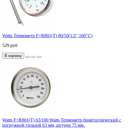
Watts Термометр F+R801(T) 80/50(1/2",160"С)
529 руб
В корзину
Watts F+R801(T) 63/100 Watts Термометр биметаллический с
погружной гильзой 63 мм, штуцер 75 мм.