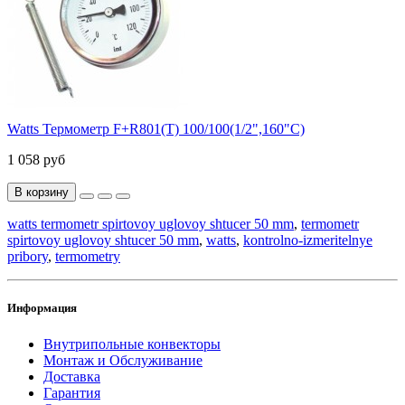
Watts Термометр F+R801(T) 100/100(1/2",160"С)
1 058 руб
В корзину
watts termometr spirtovoy uglovoy shtucer 50 mm
,
termometr
spirtovoy uglovoy shtucer 50 mm
,
watts
,
kontrolno-izmeritelnye
pribory
,
termometry
Информация
Внутрипольные конвекторы
Монтаж и Обслуживание
Доставка
Гарантия