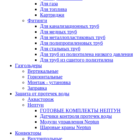
Для газа
Для топлива
Картриджи
Фитинги
Для канализационных труб
Для медных труб
Для металлопластиковых труб
Для полипропиленовых труб
Для стальных труб
Для труб из полиэтилена низкого давления
Для труб из сшитого полиэтилена
Газгольдеры
Вертикальные
Горизонтальные
Монтаж - установка
Заправка
Защита от протечек воды
Аквасторож
Нептун
ГОТОВЫЕ КОМПЛЕКТЫ НЕПТУН
Датчики контроля протечек воды
Модули управления Neptun
Шаровые краны Neptun
Конвекторы
Внутрипольные