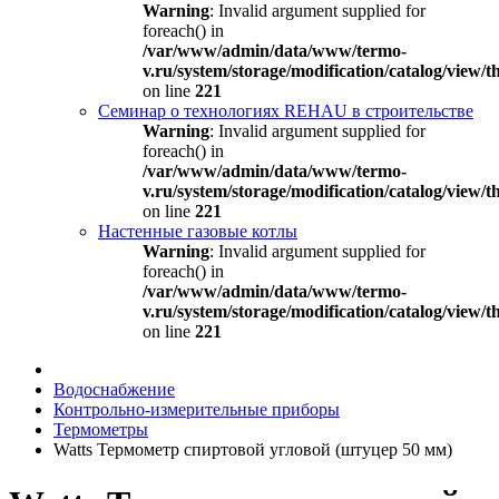
Warning
: Invalid argument supplied for
foreach() in
/var/www/admin/data/www/termo-
v.ru/system/storage/modification/catalog/view
on line
221
Семинар о технологиях REHAU в строительстве
Warning
: Invalid argument supplied for
foreach() in
/var/www/admin/data/www/termo-
v.ru/system/storage/modification/catalog/view
on line
221
Настенные газовые котлы
Warning
: Invalid argument supplied for
foreach() in
/var/www/admin/data/www/termo-
v.ru/system/storage/modification/catalog/view
on line
221
Водоснабжение
Контрольно-измерительные приборы
Термометры
Watts Термометр спиртовой угловой (штуцер 50 мм)